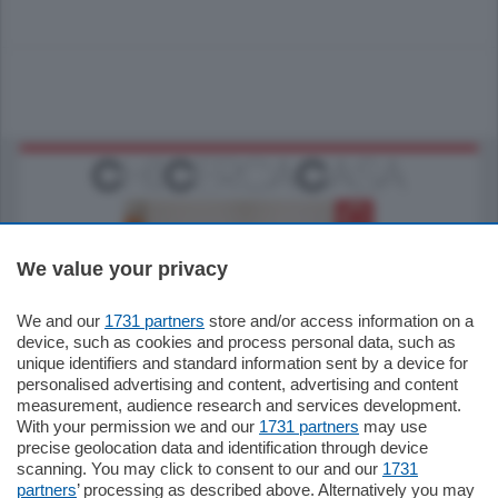
We value your privacy
We and our
1731 partners
store and/or access information on a
185.000
€
device, such as cookies and process personal data, such as
unique identifiers and standard information sent by a device for
Cernobbio - Como
personalised advertising and content, advertising and content
Appartamento
measurement, audience research and services development.
Situato nella tranquilla frazione di Piazza
With your permission we and our
1731 partners
may use
Santo Stefano, in un contesto riservato e a
precise geolocation data and identification through device
pochi minuti …
scanning. You may click to consent to our and our
1731
partners
’ processing as described above. Alternatively you may