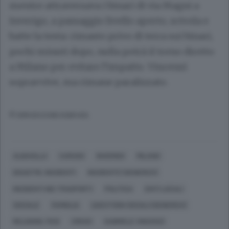
mentre attraversava i binari di via Magni a
Inverigo, a passaggio livello aperto, scivola e
batte la testa: rimasto privo di terra sui binari,
pochi minuti dopo, nulla potrà il treno diretto
a Milano per evitare l’impatto. Vincenzi
sopravvive, ma rimane paralizzato.
© RIPRODUZIONE RISERVATA
ALBAVILLA
CARUGO
INVERIGO
MILANO
DISASTRI, INCIDENTI
INCIDENTE (GENERICO)
INCIDENTI NEI TRASPORTI
POLITICA
ENTI LOCALI
SOCIALE
FAMIGLIA
QUESTIONI SOCIALI (GENERICO)
RELIGIONI, FEDI
CREDO
GABRIELE VINCENZI