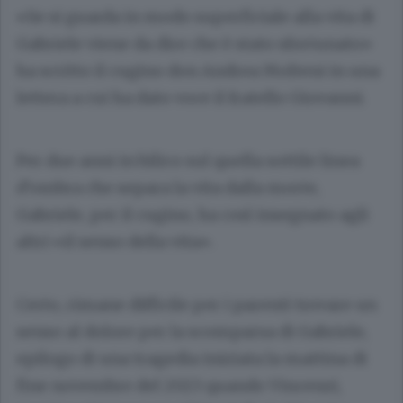
«Se si guarda in modo superficiale alla vita di
Gabriele viene da dire che è stato sfortunato»
ha scritto il cugino don Andrea Molteni in una
lettera a cui ha dato voce il fratello Giovanni.
Per due anni in bilico sul quella sottile linea
d’ombra che separa la vita dalla morte,
Gabriele, per il cugino, ha così insegnato agli
altri «il senso della vita».
Certo, rimane difficile per i parenti trovare un
senso al dolore per la scomparsa di Gabriele,
epilogo di una tragedia iniziata la mattina di
fine novembre del 2023 quando Vincenzi,