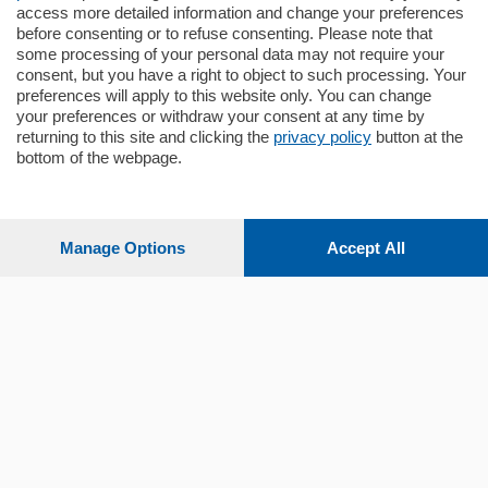
mq.
80
access more detailed information and change your preferences
before consenting or to refuse consenting. Please note that
some processing of your personal data may not require your
consent, but you have a right to object to such processing. Your
preferences will apply to this website only. You can change
your preferences or withdraw your consent at any time by
returning to this site and clicking the
privacy policy
button at the
Sezioni
bottom of the webpage.
Settimanali
Manage Options
Accept All
Territorio
Sport
Chi Siamo
Servizi