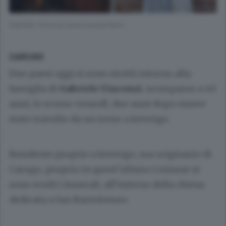
Gabriele Vincenzi aveva quarant’anni
CARUGO
Due paesi oggi si sono stretti intorno alla
famiglia di
Gabriele Vincenzi
, scomparso a 40
anni, lo scorso venerdì, due anni dopo essere
stato travolto da un treno a Inverigo.
Residente proprio a Inverigo, ma originario di
Carugo, proprio in quest’ultimo Comune si
sono svolti i funerali, all’interno della chiesa
dedicata a San Bartolomeo.