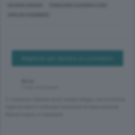
GIOVANNI VINCENZI
FONDAZIONE ELEONORA E LIDIA
ARMA DEI CARABINIERI
Registrati per lasciare un commento
Yo Lo
7 mesi, 3 settimane
Ti conoscevo Gabriele ed eri sempre allegro, con un'istintiva
voglia di ridere e scherzare nonostante le tante avversità.
Riposa in pace, ci mancherai.