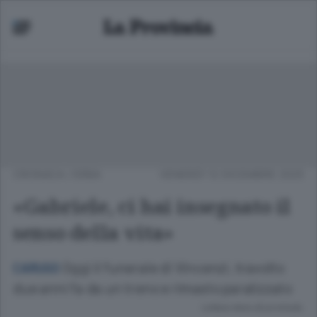
CRONACA
/
ERBA
VENERDÌ 12 DICEMBRE 2025
«Gabriele, ci hai insegnato il
senso della vita»
Oggi il funerale di Vincenzi, travolto
CARUGO
due anni fa da un treno e rimasto paralizzato
Lettura meno di un minuto.