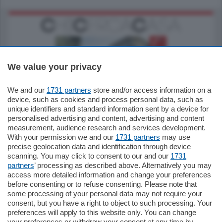
We value your privacy
We and our
1731 partners
store and/or access information on a
795.000
€
device, such as cookies and process personal data, such as
unique identifiers and standard information sent by a device for
Como - Como
personalised advertising and content, advertising and content
Quadrilocale
measurement, audience research and services development.
Zona Como Borghi. Nel complesso di
With your permission we and our
1731 partners
may use
nuova costruzione "JIULIUS" in Classe
precise geolocation data and identification through device
Energetica A2 proponiamo ampio
scanning. You may click to consent to our and our
1731
Quadrilocale …
partners
’ processing as described above. Alternatively you may
mq.
145
locali:
4
access more detailed information and change your preferences
before consenting or to refuse consenting. Please note that
some processing of your personal data may not require your
consent, but you have a right to object to such processing. Your
preferences will apply to this website only. You can change
your preferences or withdraw your consent at any time by