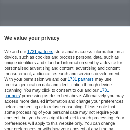
We value your privacy
Sezioni
We and our
1731 partners
store and/or access information on a
device, such as cookies and process personal data, such as
Settimanali
unique identifiers and standard information sent by a device for
personalised advertising and content, advertising and content
measurement, audience research and services development.
Territorio
With your permission we and our
1731 partners
may use
precise geolocation data and identification through device
scanning. You may click to consent to our and our
1731
Sport
partners
’ processing as described above. Alternatively you may
access more detailed information and change your preferences
before consenting or to refuse consenting. Please note that
Chi Siamo
some processing of your personal data may not require your
consent, but you have a right to object to such processing. Your
preferences will apply to this website only. You can change
Servizi
your preferences or withdraw your consent at any time by