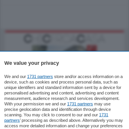
We value your privacy
We and our
1731 partners
store and/or access information on a
795.000
€
device, such as cookies and process personal data, such as
unique identifiers and standard information sent by a device for
Como - Como
personalised advertising and content, advertising and content
Quadrilocale
measurement, audience research and services development.
Zona Como Borghi. Nel complesso di
With your permission we and our
1731 partners
may use
nuova costruzione "JIULIUS" in Classe
precise geolocation data and identification through device
Energetica A2 proponiamo ampio
scanning. You may click to consent to our and our
1731
Quadrilocale …
partners
’ processing as described above. Alternatively you may
mq.
145
locali:
4
access more detailed information and change your preferences