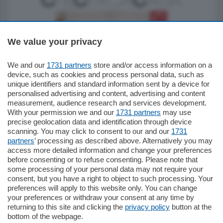
We value your privacy
We and our
1731 partners
store and/or access information on a
185.000
€
device, such as cookies and process personal data, such as
unique identifiers and standard information sent by a device for
Cernobbio - Como
personalised advertising and content, advertising and content
Appartamento
measurement, audience research and services development.
Situato nella tranquilla frazione di Piazza
With your permission we and our
1731 partners
may use
Santo Stefano, in un contesto riservato e a
precise geolocation data and identification through device
pochi minuti …
scanning. You may click to consent to our and our
1731
partners
’ processing as described above. Alternatively you may
mq.
80
access more detailed information and change your preferences
before consenting or to refuse consenting. Please note that
some processing of your personal data may not require your
consent, but you have a right to object to such processing. Your
preferences will apply to this website only. You can change
your preferences or withdraw your consent at any time by
returning to this site and clicking the
privacy policy
button at the
Sezioni
bottom of the webpage.