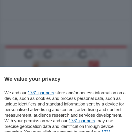
We value your privacy
We and our
1731 partners
store and/or access information on a
185.000
€
device, such as cookies and process personal data, such as
unique identifiers and standard information sent by a device for
Cernobbio - Como
personalised advertising and content, advertising and content
Appartamento
measurement, audience research and services development.
Situato nella tranquilla frazione di Piazza
With your permission we and our
1731 partners
may use
Santo Stefano, in un contesto riservato e a
precise geolocation data and identification through device
pochi minuti …
scanning. You may click to consent to our and our
1731