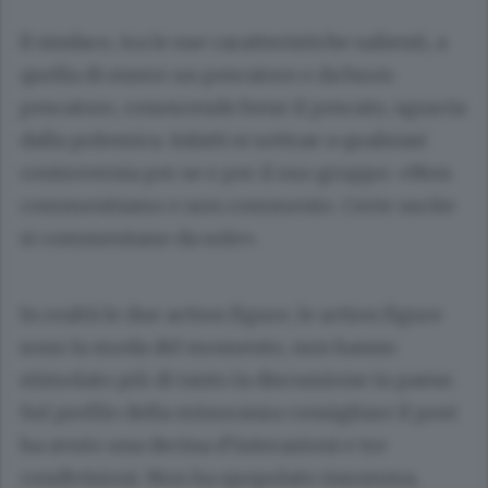
Il sindaco, tra le sue caratteristiche salienti, a
quella di essere un pescatore e da buon
pescatore, conoscendo bene il pescato, sguscia
dalla polemica. Infatti si sottrae a qualsiasi
controversia per se e per il suo gruppo: «Non
commentiamo e non commento. Certe uscite
si commentano da sole».
In realtà le due action figure, le action figure
sono la moda del momento, non hanno
stimolato più di tanto la discussione in paese.
Sul profilo della minoranza consigliare il post
ha avuto una decina d’interazioni e tre
condivisioni. Non ha spopolato insomma,