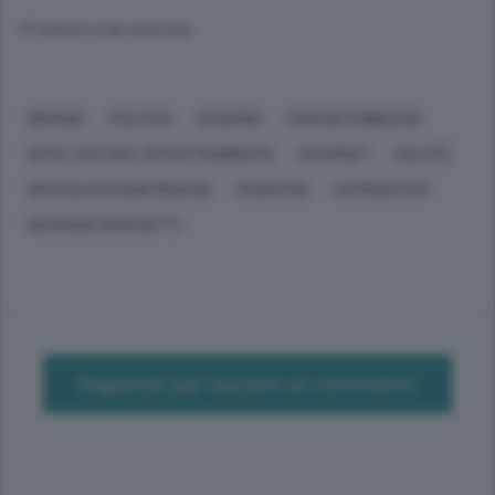
© RIPRODUZIONE RISERVATA
MERONE
POLITICA
GOVERNO
CARICHE PUBBLICHE
ARTE, CULTURA, INTRATTENIMENTO
INTERNET
SALUTE
SPECIALIZZAZIONI MEDICHE
PEDIATRIA
ALFREDO FUSI
GIOVANNA MARCHETTI
Registrati per lasciare un commento