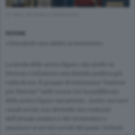
Le “figure” del sindaco e dell’assessore
MERONE
«Giocattolo non adatto ai meronesi».
La moda delle action figure cala anche su
Merone e infiamma una diatriba politica già
calda di suo. Il gruppo di minoranza “Insieme
per Merone” nelle scorse ore ha pubblicato
della action figure sarcastiche... molto, sui suoi
canali social, uno sberleffo nei confronti
dell’attuale sindaco e del vicesindaco e
assessore ai servizi sociali del paese. Definiti