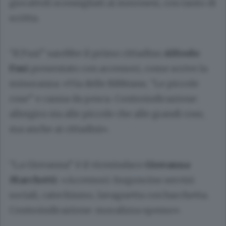
giocattoli sconsigliati ai meronesi, con tanto di
scritta.
“Il Fusi” sarebbe il primo cittadino
Alfredo
Fusi
presentato con accessori, come scrive la
minoranza: «Via delle Bibbiane, “Le piccole
cose” e canna da pesca. Controindicazione:
allergico sia alle piccole che alle grandi cose,
ma anche ai cittadini».
“La Giovanna” è il vicesindaco
Giovanna
Marchetti
: «Accessori: furgoncino servizi
sociali, catechismo, lavagnetta con bacchetta.
Controindicazione: moralizza spesso».