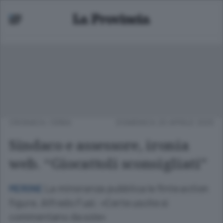
CRONACA
/
ERBA
DOMENICA 20 APRILE 2025
Sindaco e assessore, ironia
web. “Giocattoli sconsigliati”
La minoranza pubblica le finte action
MERONE
figure. Alfredo Fusi: «Certe uscite si
commentano da sole»