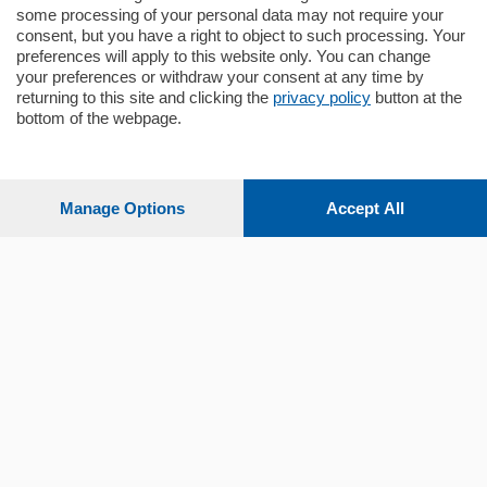
some processing of your personal data may not require your
consent, but you have a right to object to such processing. Your
preferences will apply to this website only. You can change
your preferences or withdraw your consent at any time by
returning to this site and clicking the
privacy policy
button at the
Sezioni
bottom of the webpage.
Settimanali
Manage Options
Accept All
Territorio
Sport
Chi Siamo
Servizi