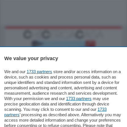
We value your privacy
We and our
1733 partners
store and/or access information on a
770.000
€
device, such as cookies and process personal data, such as
unique identifiers and standard information sent by a device for
Como - Como
personalised advertising and content, advertising and content
Plurilocale
measurement, audience research and services development.
in zona residenziale e tranquilla,
With your permission we and our
1733 partners
may use
proponiamo prestigioso e luminoso
precise geolocation data and identification through device
appartamento all'ultimo piano di uno
scanning. You may click to consent to our and our
1733
stabile signorile …
partners
’ processing as described above. Alternatively you may
mq.
140
locali:
5
access more detailed information and change your preferences
before consenting or to refuse consenting. Please note that