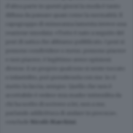
d’altra parte in questi giorni la moda è tanto
diffusa da passare quasi come la normalità. Il
capogruppo di minoranza lamenta invece una
reazione smodata: «Tutto è nato a seguito del
post di satira che abbiamo pubblicato. I post si
possono condividere o meno, possono piacere
o non piacere, è legittimo avere opinioni
diverse. E se proprio qualcuno si sente toccato
o infastidito, può prendersela con me. Io ci
metto la faccia, sempre. Quello che non è
accettabile è vedere mia madre intimidita da
chi ha scelto di scrivere a lei, non a me,
parlando addirittura di andare in procura»,
conclude
Nicolò Marchini
.