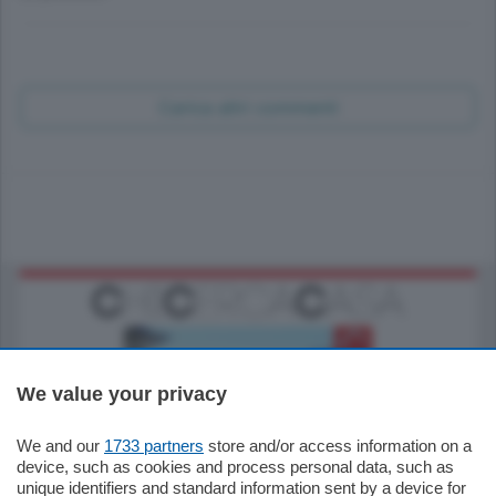
Carica altri commenti
We value your privacy
We and our
1733 partners
store and/or access information on a
770.000
€
device, such as cookies and process personal data, such as
unique identifiers and standard information sent by a device for