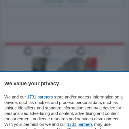
Carica altri commenti
We value your privacy
795.000
€
We and our
1731 partners
store and/or access information on a
device, such as cookies and process personal data, such as
Como - Como
unique identifiers and standard information sent by a device for
Quadrilocale
personalised advertising and content, advertising and content
Zona Como Borghi. Nel complesso di
measurement, audience research and services development.
nuova costruzione "JIULIUS" in Classe
With your permission we and our
1731 partners
may use
Energetica A2 proponiamo ampio
Quadrilocale …