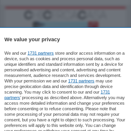
We value your privacy
We and our
1731 partners
store and/or access information on a
770.000
€
device, such as cookies and process personal data, such as
unique identifiers and standard information sent by a device for
Como - Como
personalised advertising and content, advertising and content
Plurilocale
measurement, audience research and services development.
in zona residenziale e tranquilla,
With your permission we and our
1731 partners
may use
proponiamo prestigioso e luminoso
precise geolocation data and identification through device
appartamento all'ultimo piano di uno
scanning. You may click to consent to our and our
1731
stabile signorile …
partners
’ processing as described above. Alternatively you may
mq.
140
locali:
5
access more detailed information and change your preferences
before consenting or to refuse consenting. Please note that
some processing of your personal data may not require your
consent, but you have a right to object to such processing. Your
preferences will apply to this website only. You can change
your preferences or withdraw your consent at any time by