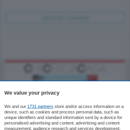
Carica altri commenti
We value your privacy
We and our
1731 partners
store and/or access information on a
770.000
€
device, such as cookies and process personal data, such as
unique identifiers and standard information sent by a device for
Como - Como
personalised advertising and content, advertising and content
Plurilocale
measurement, audience research and services development.