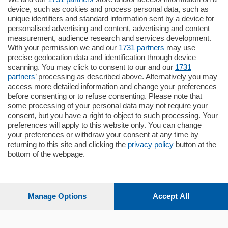
795.000
€
device, such as cookies and process personal data, such as
unique identifiers and standard information sent by a device for
Como - Como
personalised advertising and content, advertising and content
Quadrilocale
measurement, audience research and services development.
Zona Como Borghi. Nel complesso di
With your permission we and our
1731 partners
may use
nuova costruzione "JIULIUS" in Classe
precise geolocation data and identification through device
Energetica A2 proponiamo ampio
scanning. You may click to consent to our and our
1731
Quadrilocale …
partners
’ processing as described above. Alternatively you may
mq.
145
locali:
4
access more detailed information and change your preferences
before consenting or to refuse consenting. Please note that
some processing of your personal data may not require your
consent, but you have a right to object to such processing. Your
preferences will apply to this website only. You can change
your preferences or withdraw your consent at any time by
returning to this site and clicking the
privacy policy
button at the
Sezioni
bottom of the webpage.
Settimanali
Manage Options
Accept All
Territorio