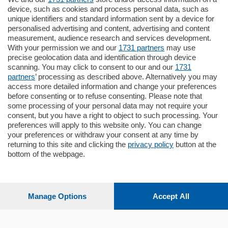
770.000
€
device, such as cookies and process personal data, such as
unique identifiers and standard information sent by a device for
Como - Como
personalised advertising and content, advertising and content
Plurilocale
measurement, audience research and services development.
in zona residenziale e tranquilla,
With your permission we and our
1731 partners
may use
proponiamo prestigioso e luminoso
precise geolocation data and identification through device
appartamento all'ultimo piano di uno
scanning. You may click to consent to our and our
1731
stabile signorile …
partners
’ processing as described above. Alternatively you may
mq.
140
locali:
5
access more detailed information and change your preferences
before consenting or to refuse consenting. Please note that
some processing of your personal data may not require your
consent, but you have a right to object to such processing. Your
preferences will apply to this website only. You can change
your preferences or withdraw your consent at any time by
returning to this site and clicking the
privacy policy
button at the
Sezioni
bottom of the webpage.
Settimanali
Manage Options
Accept All
Territorio