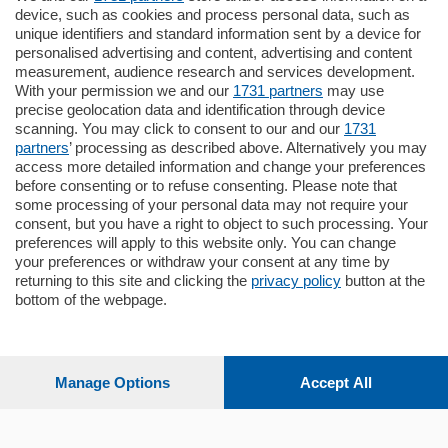
770.000
€
device, such as cookies and process personal data, such as
unique identifiers and standard information sent by a device for
Como - Como
personalised advertising and content, advertising and content
Plurilocale
measurement, audience research and services development.
in zona residenziale e tranquilla,
With your permission we and our
1731 partners
may use
proponiamo prestigioso e luminoso
precise geolocation data and identification through device
appartamento all'ultimo piano di uno
scanning. You may click to consent to our and our
1731
stabile signorile …
partners
’ processing as described above. Alternatively you may
mq.
140
locali:
5
access more detailed information and change your preferences
before consenting or to refuse consenting. Please note that
some processing of your personal data may not require your
consent, but you have a right to object to such processing. Your
preferences will apply to this website only. You can change
your preferences or withdraw your consent at any time by
returning to this site and clicking the
privacy policy
button at the
Sezioni
bottom of the webpage.
Settimanali
Manage Options
Accept All
Territorio