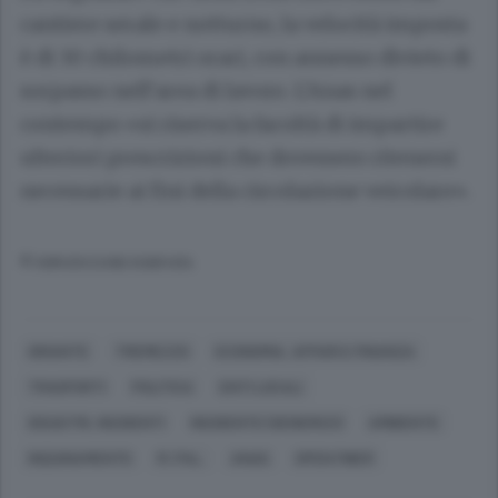
cantiere serale e notturno, la velocità imposta
è di 30 chilometri orari, con annesso divieto di
sorpasso nell’area di lavoro. L’Anas nel
contempo «si riserva la facoltà di impartire
ulteriori prescrizioni che dovessero ritenersi
necessarie ai fini della circolazione veicolare».
© RIPRODUZIONE RISERVATA
GRIANTE
TREMEZZO
ECONOMIA, AFFARI E FINANZA
TRASPORTI
POLITICA
ENTI LOCALI
DISASTRI, INCIDENTI
INCIDENTE (GENERICO)
AMBIENTE
INQUINAMENTO
M. PAL.
ANAS
OPEN FIBER