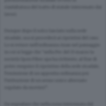
riasfaltatura del tratto di statale interessato dai
lavori.
Dunque dopo il solco lasciato sulla sede
stradale, ora si procederà ai ripristini del caso.
Lo si evince nell’ordinanza Anas nel passaggio
in cui si legge che “nella Pec del 13 marzo la
società Open Fiber spa ha richiesto, al fine di
poter eseguire il ripristino della sede stradale,
l’emissione di un apposita ordinanza per
l’istituzione di un senso unico alternato
regolato da movieri”.
Da segnalare che nella zona interessata dal