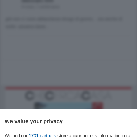
Abbonato XXX
4 mesi, 1 settimana
già non ci sono abbastanza disagi di giorno... ora anche di
notte. annamo bene...
We value your privacy
We and our
1731 partners
store and/or access information on a