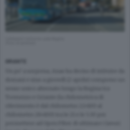
Limitazioni notturne sulla Regina
(Foto di archivio)
GRIANTE
Un po’ a sorpresa, Anas ha deciso di istituire da
domani e sino a giovedì (2 aprile) compreso un
senso unico alternato lungo la Regina tra
Tremezzo e Griante (la chilometrica di
riferimento è dal chilometro 22+100 al
chilometro 28+100) tra le 21 e le 5.30 per
permettere ad Open Fiber di ultimare i lavori