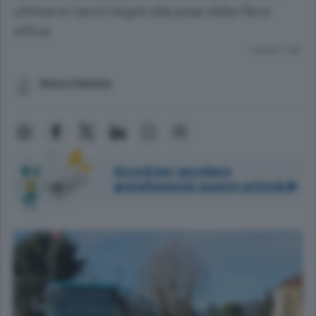
ultimare i lavori legati alla posa della fibra
ottica
Lettura 1 min.
Marco Palumbo
Accedi per ascoltare
gratuitamente questo articolo