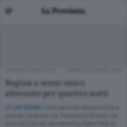
CRONACA
/
LAGO E VALLI
DOMENICA 29 MARZO 2026
Regina a senso unico
alternato per quattro notti
L’intervento da domani e fino a
LE LIMITAZIONI
giovedì compreso tra Tremezzo e Griante, tra
le 21 e le 5.30 per permettere a Open Fiber di