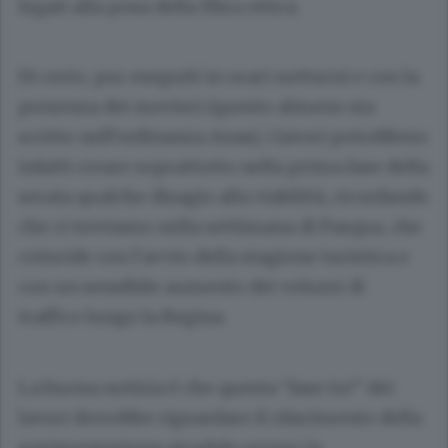
legati alla posa della fibra ottica.
Di certo, pur eseguiti in orari notturni e con la
presenza dei movieri (questo almeno sta
scritto nell’ordinanza Anas), i lavori potrebbero
infatti creare soprattutto nella prima fase della
serata qualche disagio alla viabilità, ricordando
che ci troviamo nella settimana di Pasqua, che
coincide con l’avvio della stagione turistica e
con un sensibile aumento dei volumi di
traffico lungo la Regina.
La buona notizia è che questa “fase tre” dei
lavori dovrebbe riguardare il rifacimento della
pavimentazione stradale ovvero la