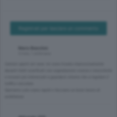
Registrati per lasciare un commento
Mario Bianchini
4 mesi, 1 settimana
Cantieri aperti ieri sera: mi sono trovato improvvisamente
davanti tratti scarificati con segnalazione scarsa o inesistente
e movieri più interessati a guardarsi intorno che a regolare il
traffico veicolare.
Speriamo solo siano rapidi e facciano un buon lavoro di
asfaltatura.