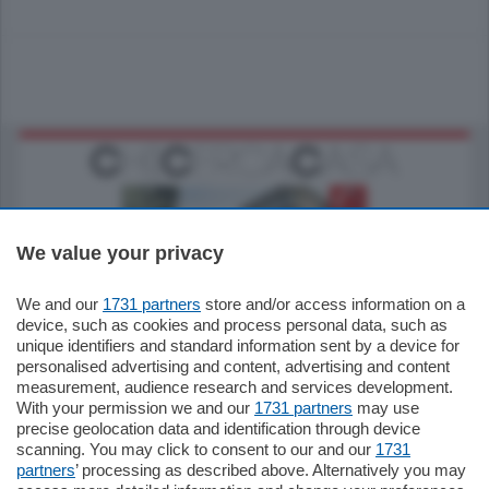
We value your privacy
We and our
1731 partners
store and/or access information on a
795.000
€
device, such as cookies and process personal data, such as
unique identifiers and standard information sent by a device for
Como - Como
personalised advertising and content, advertising and content
Quadrilocale
measurement, audience research and services development.
Zona Como Borghi. Nel complesso di
With your permission we and our
1731 partners
may use
nuova costruzione "JIULIUS" in Classe
precise geolocation data and identification through device
Energetica A2 proponiamo ampio
scanning. You may click to consent to our and our
1731
Quadrilocale …
partners
’ processing as described above. Alternatively you may
mq.
145
locali:
4