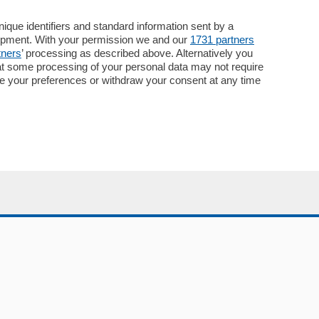
ChiCercaCasa
Archivio
que identifiers and standard information sent by a
lopment. With your permission we and our
1731 partners
Meteo
tners
’ processing as described above. Alternatively you
Skill Alexa
at some processing of your personal data may not require
Elezioni 2024
nge your preferences or withdraw your consent at any time