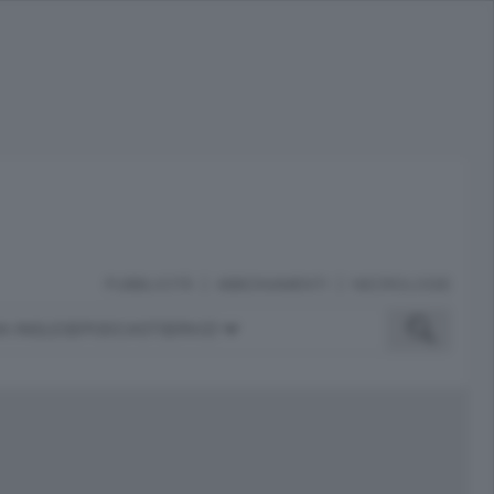
PUBBLICITÀ
ABBONAMENTI
NECROLOGIE
A INGLESE
PODCAST
SERVIZI
ubblicità
iù letti