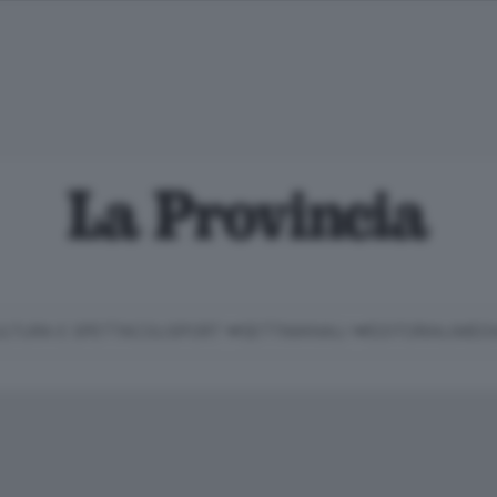
LTURA E SPETTACOLI
SPORT
SETTIMANALI
EDITORIALI
MEDI
Classifica Serie B
Imprese & Lavoro
Cintura
Necrologie
P
Classifica Serie A
Salute & Benessere
Cantù e Mariano
Abbonamenti
P