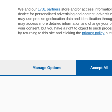
Storie nella Breva
Dirette C
Focus
We and our
1731 partners
store and/or access information
Classifica
device for personalised advertising and content, advert
Up
may use precise geolocation data and identification throu
Notizie C
Dossier
may access more detailed information and change your pre
Classifica
your consent, but you have a right to object to such proc
Classifica
by returning to this site and clicking the
privacy policy
butt
Settimanali
Classifich
L'Ordine
Imprese & Lavoro
Diogene
Salute & Benessere
Frontiera
Manage Options
Accept All
© COPYRIGHT 2026 - La Provincia di Como S.r.l. P. IVA 
riproduzione anche parziale
Iscritta al Registro Imprese di Como al n. 425567 Capita