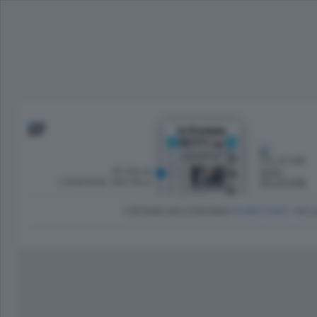
SFOGLIA
OGGI
L’EDIZIONE DIGITALE
VELATURE
CRONACA
ECONOMIA
TERRITORIO
CU
Dirette Calcio Como
L'Ordine
Como
Notizie Calcio Como
Diogene
Lago e valli