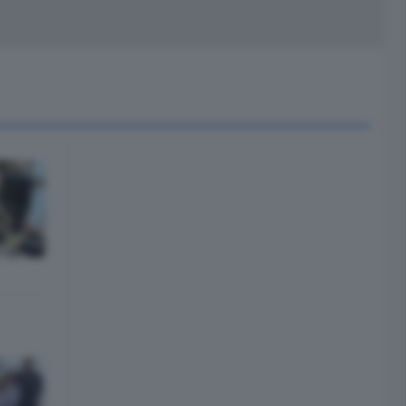
peciali
Cinema
rchivio
kill Alexa