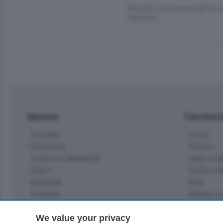
Risultati più che lusinghieri p
Sanremo
Sezioni
Territor
Cronaca
Como
Economia
Cintura
Cultura e Spettacoli
Lago e val
Sport
Cantù e M
Editoriali
Erba
Podcast
Olgiate e 
Quatar Pass
Media Inglese
We value your privacy
Sport