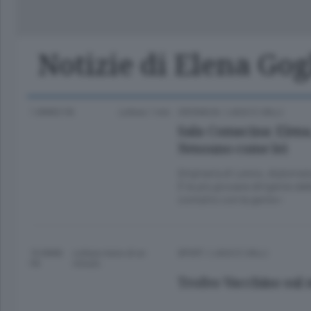
Classifica Serie A Femminile
Frontiera
Erba
Notizie di Elena Gog
1 ANNO FA
Lettura 1 min.
CRONACA
/
LAGO E VALLI
Sala Comacina: Elena, 
Nessuno come lei
Originaria di Lenno, diplomata
È la più giovane dirigente de
contatto con la gente»
10 ANNI
Lettura meno di un
SPORT
/
LAGO E VALLI
FA
minuto.
Trofeo Vacchino sul m