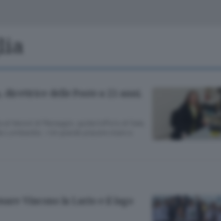
Classifiche
Olgiate e bassa
Le aziende comunicano
S
Podcast
lia
ChiCercaCasa
A
Meteo
S
direttrice delle Poste a 21 anni.
Dossier
 al Vanoni di Menaggio, guida l’ufficio di Sala.
lla Lombardia: «Un grande piacere stare a
are Vincono la Lario e il lago