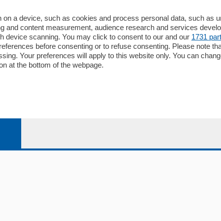
alcio Como
 on a device, such as cookies and process personal data, such as uni
 Serie B
ising and content measurement, audience research and services deve
gh device scanning. You may click to consent to our and our
1731 par
alcio Como
ferences before consenting or to refuse consenting. Please note th
 Serie A
essing. Your preferences will apply to this website only. You can cha
 Serie A Femminile
on at the bottom of the webpage.
e
04178040137 via Giovanni de Simoni 6 – 22100 - E' vietata la
le Sociale Euro 1.050.000 i.v.