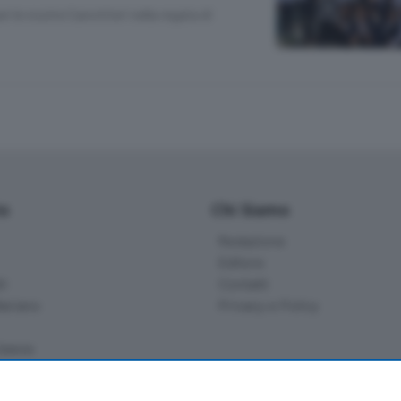
er le nostre Canottieri nella regata di
io
Chi Siamo
Redazione
Editore
li
Contatti
ariano
Privacy e Policy
bassa