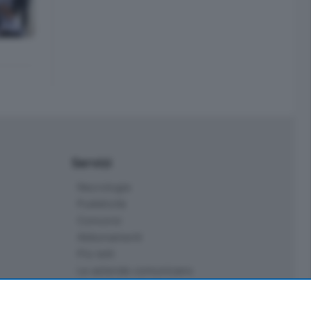
Servizi
Necrologie
Pubblicità
Concorsi
Abbonamenti
Più letti
Le aziende comunicano
Speciali
Cinema