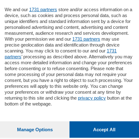
We and our
1731 partners
store and/or access information on a
185.000
€
device, such as cookies and process personal data, such as
unique identifiers and standard information sent by a device for
Cernobbio - Como
personalised advertising and content, advertising and content
Appartamento
measurement, audience research and services development.
Situato nella tranquilla frazione di Piazza
With your permission we and our
1731 partners
may use
Santo Stefano, in un contesto riservato e a
precise geolocation data and identification through device
pochi minuti …
scanning. You may click to consent to our and our
1731
partners
’ processing as described above. Alternatively you may
mq.
80
access more detailed information and change your preferences
before consenting or to refuse consenting. Please note that
some processing of your personal data may not require your
consent, but you have a right to object to such processing. Your
preferences will apply to this website only. You can change
your preferences or withdraw your consent at any time by
returning to this site and clicking the
privacy policy
button at the
Sezioni
bottom of the webpage.
Settimanali
Manage Options
Accept All