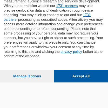
Appartamento
measurement, audience research and services development.
Situato nella tranquilla frazione di Piazza
With your permission we and our
1731 partners
may use
Santo Stefano, in un contesto riservato e a
precise geolocation data and identification through device
pochi minuti …
scanning. You may click to consent to our and our
1731
partners
’ processing as described above. Alternatively you may
mq.
80
access more detailed information and change your preferences
before consenting or to refuse consenting. Please note that
some processing of your personal data may not require your
consent, but you have a right to object to such processing. Your
preferences will apply to this website only. You can change
your preferences or withdraw your consent at any time by
returning to this site and clicking the
privacy policy
button at the
Sezioni
bottom of the webpage.
Settimanali
Manage Options
Accept All
Territorio
Sport