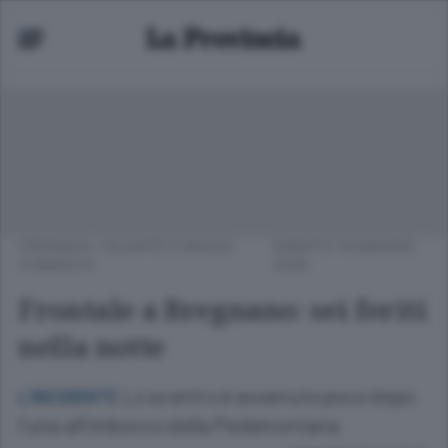
CRONACA
/
OLGIATE E BASSA
SABATO 16 MAGGIO
COMASCA
2026
Frontale a Bregnano: sei feriti
nella notte
Lo scontro è avvenuto poco dopo
L’INCIDENTE
l’una all’imbocco della Pedemontana