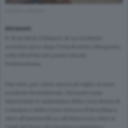
L’incidente a Bregnano
BREGNANO
E’ di sei feriti il bilancio di un incidente
avvenuto poco dopo l’una di notte a Bregnano,
sulla SPn31 bis nei pressi entrata
Pedemontana.
Due auto, per cause ancora al vaglio, si sono
scontrate frontalmente. Sul posto sono
intervenute le ambulanze della Croce Rossa di
Lomazzo e della Croce Azzurra di Rovellasca,
oltre all’automedica e all’elisoccorso oltre ai
Vigili del fuoco di Lomazzo e Appiano e