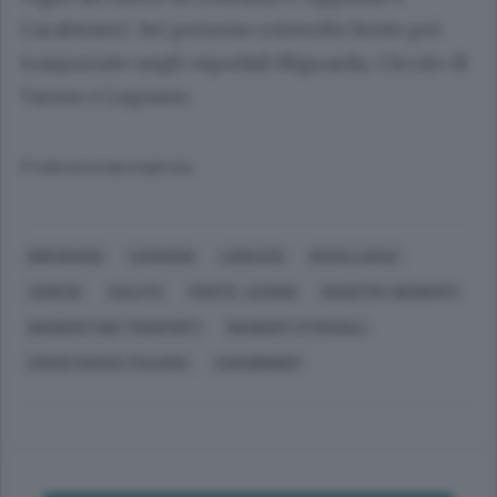
Carabinieri. Sei persone coinvolte ferite poi
trasportate negli ospedali Niguarda, Circolo di
Varese e Legnano.
© RIPRODUZIONE RISERVATA
BREGNANO
LEGNANO
LOMAZZO
ROVELLASCA
VARESE
SALUTE
FERITE, LESIONI
DISASTRI, INCIDENTI
INCIDENTI NEI TRASPORTI
INCIDENTI STRADALI
CROCE ROSSA ITALIANA
CARABINIERI