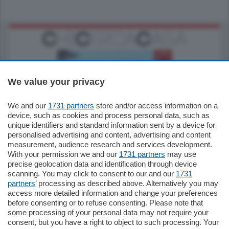
We value your privacy
We and our
1731 partners
store and/or access information on a
770.000
€
device, such as cookies and process personal data, such as
unique identifiers and standard information sent by a device for
Como - Como
personalised advertising and content, advertising and content
Plurilocale
measurement, audience research and services development.
in zona residenziale e tranquilla,
With your permission we and our
1731 partners
may use
proponiamo prestigioso e luminoso
precise geolocation data and identification through device
appartamento all'ultimo piano di uno
scanning. You may click to consent to our and our
1731
stabile signorile …
partners
’ processing as described above. Alternatively you may
mq.
140
locali:
5
access more detailed information and change your preferences
before consenting or to refuse consenting. Please note that
some processing of your personal data may not require your
consent, but you have a right to object to such processing. Your