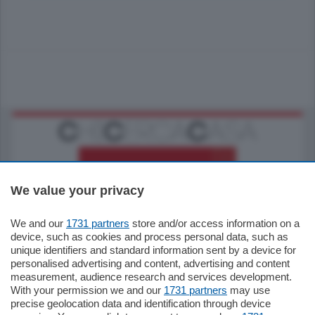
We value your privacy
We and our
1731 partners
store and/or access information on a
770.000
€
device, such as cookies and process personal data, such as
unique identifiers and standard information sent by a device for
Como - Como
personalised advertising and content, advertising and content
Plurilocale
measurement, audience research and services development.
in zona residenziale e tranquilla,
With your permission we and our
1731 partners
may use
proponiamo prestigioso e luminoso
precise geolocation data and identification through device
appartamento all'ultimo piano di uno