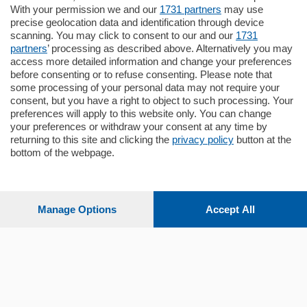
in zona residenziale e tranquilla,
With your permission we and our
1731 partners
may use
proponiamo prestigioso e luminoso
precise geolocation data and identification through device
appartamento all'ultimo piano di uno
scanning. You may click to consent to our and our
1731
stabile signorile …
partners
’ processing as described above. Alternatively you may
mq.
140
locali:
5
access more detailed information and change your preferences
before consenting or to refuse consenting. Please note that
some processing of your personal data may not require your
consent, but you have a right to object to such processing. Your
preferences will apply to this website only. You can change
your preferences or withdraw your consent at any time by
returning to this site and clicking the
privacy policy
button at the
bottom of the webpage.
Sezioni
Settimanali
Manage Options
Accept All
Territorio
Sport