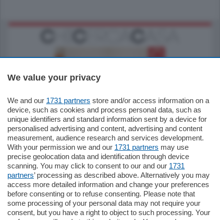
We value your privacy
We and our
1731 partners
store and/or access information on a
185.000
€
device, such as cookies and process personal data, such as
unique identifiers and standard information sent by a device for
Cernobbio - Como
personalised advertising and content, advertising and content
Appartamento
measurement, audience research and services development.
Situato nella tranquilla frazione di Piazza
With your permission we and our
1731 partners
may use
Santo Stefano, in un contesto riservato e a
precise geolocation data and identification through device
pochi minuti …
scanning. You may click to consent to our and our
1731
partners
’ processing as described above. Alternatively you may
mq.
80
access more detailed information and change your preferences
before consenting or to refuse consenting. Please note that
some processing of your personal data may not require your
consent, but you have a right to object to such processing. Your