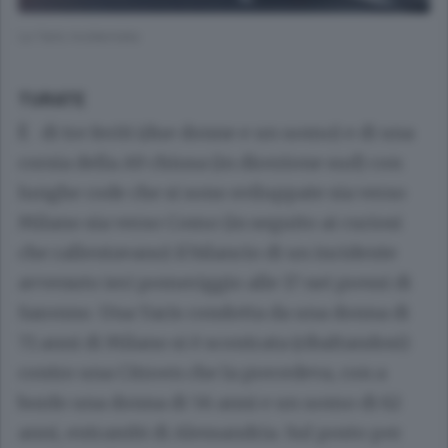
La Yaris incidentata
TURATE
È di tre feriti (due donne e un uomo) e di una
corsia della A9 chiusa (in direzione sud) con
lunghe code che si sono sviluppate sia verso
Milano sia verso Como (in seguito ai curiosi
che rallentavano) il bilancio di un incidente
avvenuto ieri pomeriggio alle 17 nei pressi di
Saronno. Una Yaris condotta da una donna di
71 anni di Milano si è scontrata (ribaltandosi)
contro una Citroen che la precedeva, con a
bordo una donna di 56 anni e un uomo di 62
anni, entrambi di Alessandria. Sul posto per