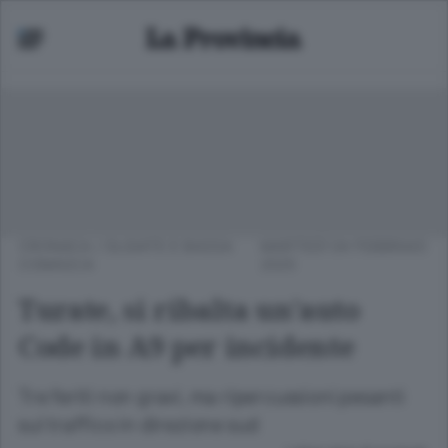
CRONACA
/
OLGIATE E BASSA
MARTEDÌ 04 FEBBRAIO
COMASCA
2025
Turate, si ribalta un’auto
Code in A9 per incidente
Tre feriti non gravi, ma ripercussioni pesanti
sul traffico in direzione sud