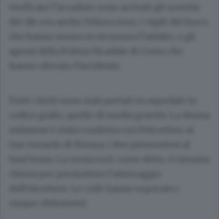
verificare l’accaduto sono arrivati gli uomini
del 118 con anche l’elisoccorso, i vigili del fuoco
che hanno messo in sicurezza l’asfalto, e gli
agenti della Polizia Stradale di Como che
hanno rilevato l’incidente.
Tutti i feriti sono stati portati in ospedale in
codice giallo, quello di media gravità. La donna
milanese è stata condotta con l’elicottero al
San Gerardo di Monza, i due piemontesi al
Sant’Anna. La corsia sud, come detto, è rimasta
chiusa per permettere l’atterraggio
dell’elicottero. Le code hanno superato i
cinque chilometri.