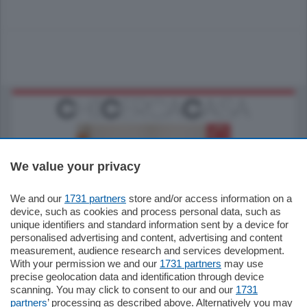
We value your privacy
We and our
1731 partners
store and/or access information on a
185.000
€
device, such as cookies and process personal data, such as
unique identifiers and standard information sent by a device for
Cernobbio - Como
personalised advertising and content, advertising and content
Appartamento
measurement, audience research and services development.
Situato nella tranquilla frazione di Piazza
With your permission we and our
1731 partners
may use
Santo Stefano, in un contesto riservato e a
precise geolocation data and identification through device
pochi minuti …
scanning. You may click to consent to our and our
1731
partners
’ processing as described above. Alternatively you may