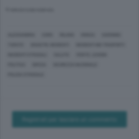
© RIPRODUZIONE RISERVATA
ALESSANDRIA
COMO
MILANO
MONZA
SARONNO
TURATE
DISASTRI, INCIDENTI
INCIDENTI NEI TRASPORTI
INCIDENTI STRADALI
SALUTE
FERITE, LESIONI
POLITICA
DIFESA
SICUREZZA NAZIONALE
POLIZIA STRADALE
Registrati per lasciare un commento