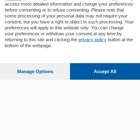
mq.
80
access more detailed information and change your preferences
before consenting or to refuse consenting. Please note that
some processing of your personal data may not require your
consent, but you have a right to object to such processing. Your
preferences will apply to this website only. You can change
your preferences or withdraw your consent at any time by
returning to this site and clicking the
privacy policy
button at the
Sezioni
bottom of the webpage.
Settimanali
Manage Options
Accept All
Territorio
Sport
Chi Siamo
Servizi