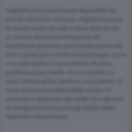
I biglietti per la partita sono disponibili sul
portale Vivaticket. Domani, i biglietti saranno
in vendita anche in sede a Cantù dalle 10 alle
12, mentre domenica i botteghini del
PalaFitLine apriranno prima della partita alle
17.30. I prezzi per la sfida contro Bologna: curva
e secondo anello 22 euro (ridotto 18 euro),
gradinata primo anello 30 euro (ridotto 22
euro), tribuna primo anello 42 euro (ridotto 35
euro), parterre non disponibile on line. Le
riduzioni si applicano agli under 14 e agli over
70. Designati per la partita gli arbitri Sahin,
Valleriani e Bartolomeo.