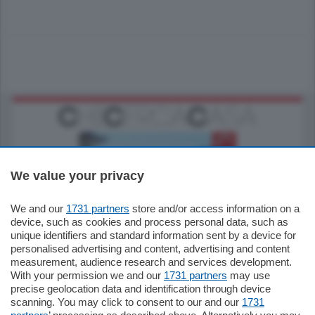
We value your privacy
We and our
1731 partners
store and/or access information on a
770.000
€
device, such as cookies and process personal data, such as
unique identifiers and standard information sent by a device for
Como - Como
personalised advertising and content, advertising and content
Plurilocale
measurement, audience research and services development.
in zona residenziale e tranquilla,
With your permission we and our
1731 partners
may use
proponiamo prestigioso e luminoso
precise geolocation data and identification through device
appartamento all'ultimo piano di uno
scanning. You may click to consent to our and our
1731
stabile signorile …