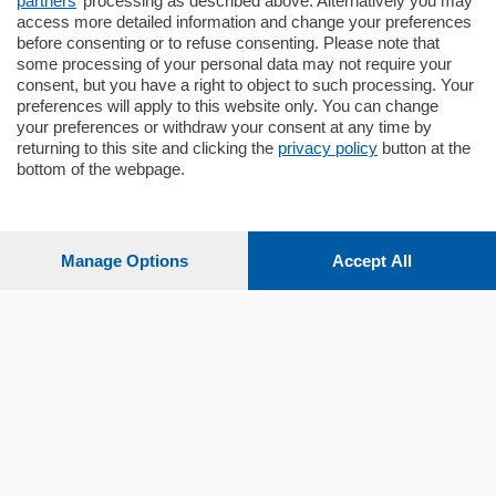
partners
’ processing as described above. Alternatively you may
mq.
140
locali:
5
access more detailed information and change your preferences
before consenting or to refuse consenting. Please note that
some processing of your personal data may not require your
consent, but you have a right to object to such processing. Your
preferences will apply to this website only. You can change
your preferences or withdraw your consent at any time by
returning to this site and clicking the
privacy policy
button at the
Sezioni
bottom of the webpage.
Settimanali
Manage Options
Accept All
Territorio
Sport
Chi Siamo
Servizi