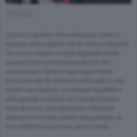
Xavier Sneed
(Foto di Gorini)
Arriva la capolista Virtus Bologna, Cantù si
prepara ad accoglierla. Rivale storica, tifoserie
che non si amano e voglia di grandi partite
saranno tra le motivazioni più forti che
spingeranno i tifosi a raggiungere Desio
domenica alle 19, momento della palla a due.
Inutile nasconderlo, ci si attende il pubblico
delle grandi occasioni: se la media finora è
stata di circa 4 mila spettatori, l’obiettivo
questa è avvicinare quanto più possibile, se
non addirittura superare, quota 5 mila.