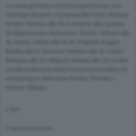
La nona giornata comincia questa sera, con
l’anticipo Brescia-Cremona alle 20.30, domani
Trento-Treviso alle 18.15, tutte le altre partite
di disputeranno domenica: Trieste-Milano alle
16, Varese-Udine alle 16.30, Trapani-Reggio
Emilia alle 17, Tortona-Venezia alle 18, Cantù-
Bologna alle 19 e Napoli-Sassari alle 20. Le due
partite scelte per essere trasmesse su Sky e in
streaming su Now sono Trento-Treviso e
Trieste-Milano.
L.Spo.
© RIPRODUZIONE RISERVATA