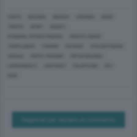
CANTÙ
BOLOGNA
BRESCIA
CREMONA
DESIO
TRENTO
SPORT
BASKET
ECONOMIA, AFFARI E FINANZA
MERCATI, BORSE
TEMPO LIBERO
TURISMO
VACANZE
VITA QUOTIDIANA
SOCIALE
GENTE, PERSONE
VIRTUS BOLOGNA
LAPROVINCIA.IT
VIVATICKET
PALAFITLINE
SKY
NOW
Registrati per lasciare un commento