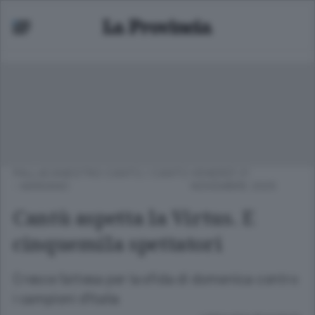
PALLACANESTRO CANTÙ
/
CANTÙ
VENERDÌ 21
- MARIANO
NOVEMBRE 2025
Cantù aspetta la Virtus. E
cinquemila spettatori
Cresce l’attesa per la sfida di domenica contro
i campioni d’Italia