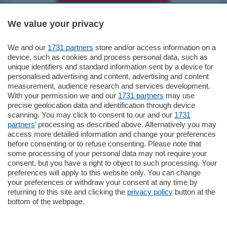
We value your privacy
We and our
1731 partners
store and/or access information on a
795.000
€
device, such as cookies and process personal data, such as
unique identifiers and standard information sent by a device for
Como - Como
personalised advertising and content, advertising and content
Quadrilocale
measurement, audience research and services development.
Zona Como Borghi. Nel complesso di
With your permission we and our
1731 partners
may use
nuova costruzione "JIULIUS" in Classe
precise geolocation data and identification through device
Energetica A2 proponiamo ampio
scanning. You may click to consent to our and our
1731
Quadrilocale …
partners
’ processing as described above. Alternatively you may
mq.
145
locali:
4
access more detailed information and change your preferences
before consenting or to refuse consenting. Please note that
some processing of your personal data may not require your
consent, but you have a right to object to such processing. Your
preferences will apply to this website only. You can change
your preferences or withdraw your consent at any time by
returning to this site and clicking the
privacy policy
button at the
Sezioni
bottom of the webpage.