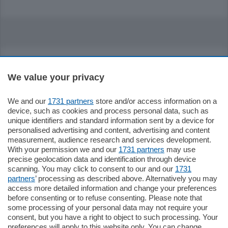
We value your privacy
770.000
€
We and our
1731 partners
store and/or access information on a
device, such as cookies and process personal data, such as
unique identifiers and standard information sent by a device for
Como - Como
personalised advertising and content, advertising and content
Plurilocale
measurement, audience research and services development.
in zona residenziale e tranquilla,
With your permission we and our
1731 partners
may use
proponiamo prestigioso e luminoso
appartamento all'ultimo piano di uno
precise geolocation data and identification through device
stabile signorile …
scanning. You may click to consent to our and our
1731
partners
’ processing as described above. Alternatively you may
mq.
140
locali:
5
access more detailed information and change your preferences
before consenting or to refuse consenting. Please note that
some processing of your personal data may not require your
consent, but you have a right to object to such processing. Your
preferences will apply to this website only. You can change