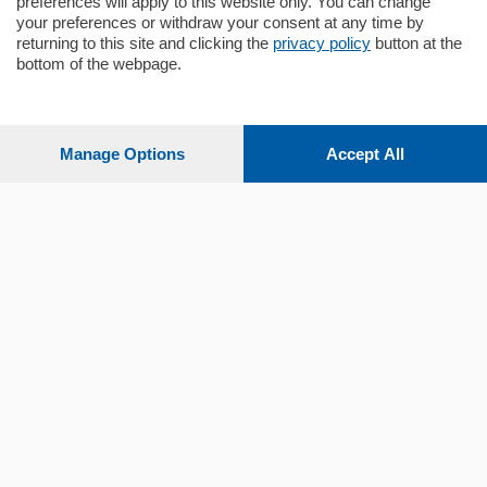
preferences will apply to this website only. You can change
your preferences or withdraw your consent at any time by
returning to this site and clicking the
privacy policy
button at the
bottom of the webpage.
Sezioni
Settimanali
Manage Options
Accept All
Territorio
Sport
Chi Siamo
Servizi