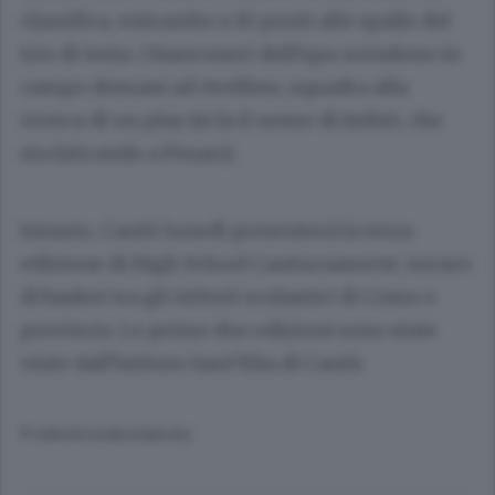
classifica, entrambe a 10 punti alle spalle del
trio di testa: i bianconeri dell’Apu scendono in
campo domani ad Avellino, squadra alla
ricerca di un play (si fa il nome di Imbrò, che
sta faticando a Pesaro).
Intanto, Cantù lunedì presenterà la terza
edizione di High School Canturnament, torneo
di basket tra gli istituti scolastici di Como e
provincia. Le prime due edizioni sono state
vinte dall’Istituto Sant’Elia di Cantù.
© RIPRODUZIONE RISERVATA