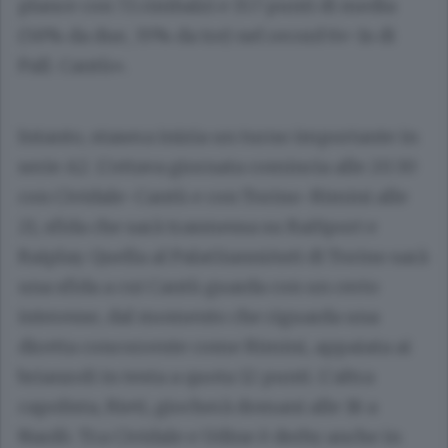
plance con 7.1 rimbalzi e 15.7 punti di media
(56% da due, 35% da tre) nel record 6v-1s di
Pall. Cantù».
Intanto, stasera inizia un turno importante in
serie A2. L’ottava giornata comincia alle 20.30
con Cividale-Cantù e con Torino-Rimini alle
21, sfida che sarà trasmessa su RaiSport e
Raiplay. Quella al PalaGianniAsti di Torino sarà
una sfida a cui Cantù guarda con un certo
interesse, dal momento che riguarda una
diretta concorrente come Rimini, appaiata ai
brianzoli in testa a quota 12 punti. L’altra
capolista, Rieti, giocherà domani alle 18 a
Nardò. Tra Cividale e Udine è derby anche in