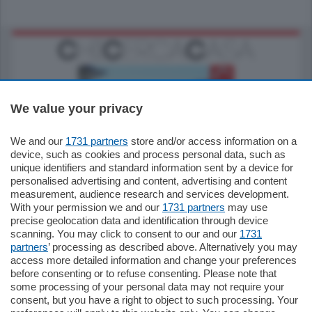
We value your privacy
We and our
1731 partners
store and/or access information on a
770.000
€
device, such as cookies and process personal data, such as
unique identifiers and standard information sent by a device for
Como - Como
personalised advertising and content, advertising and content
Plurilocale
measurement, audience research and services development.
in zona residenziale e tranquilla,
With your permission we and our
1731 partners
may use
proponiamo prestigioso e luminoso
precise geolocation data and identification through device
appartamento all'ultimo piano di uno
scanning. You may click to consent to our and our
1731
stabile signorile …
partners
’ processing as described above. Alternatively you may
mq.
140
locali:
5
access more detailed information and change your preferences
before consenting or to refuse consenting. Please note that
some processing of your personal data may not require your
consent, but you have a right to object to such processing. Your