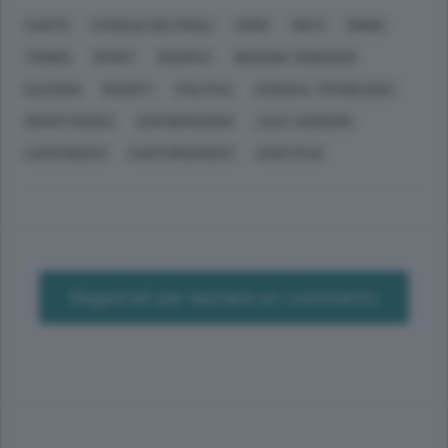
CANTÙ
CIVIDALE DEL FRIULI
COMO
RIETI
RIMINI
TORINO
SPORT
RICERCA
INDAGINI, SONDAGGI
ELEZIONI
BASKET
POLITICA
SCIENZA, TECNOLOGIA
GRANT BASILE
SAN BERNARDO
JAZZ JOHNSON
LUCIO REDIVO
CANTURNAMENT
SANT'ELIA
Registrati per lasciare un commento