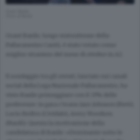
Grant Basile
(Foto di Butti)
Grant Basile, lungo statunitense della
Pallacanestro Cantù, è stato votato come
miglior straniero del mese di ottobre in A2.
Il sondaggio tra gli utenti, lanciato sui canali
social della Lega Nazionale Pallacanestro, ha
visto Basile primeggiare con il 33% delle
preferenze: in gara c’erano Jazz Johnson (Rieti),
Lucio Redivo (Cividale), Avery Woodson
(Nardò). Questa la motivazione della
candidatura di Basile: «Dominante sotto le