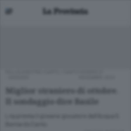
PALLACANESTRO CANTÙ
/
CANTÙ
VENERDÌ 01
- MARIANO
NOVEMBRE 2024
Miglior straniero di ottobre.
Il sondaggio dice Basile
Lnp premia il giovane giocatore dell’Acqua S.
Bernardo Cantù