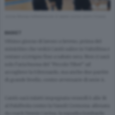
Joonas Riismaa nell’amichevole di sabato scorso contro l’Urania
BASKET
Ultimo giorno di lavoro a Seveso, prima del
miniritiro che vedrà Cantù salire in Valtellina e
restare a Livigno fino a sabato sera. Non ci sarà
solo l’aria buona del “Piccolo Tibet” ad
accogliere la S.Bernardo, ma anche due partite
di grande livello, contro avversarie di serie A.
Cantù sarà infatti impegnata venerdì 6 alle 18
al PalaTeola contro la Vanoli Cremona: allenata
da coach Demis Cavina, la squadra lombarda