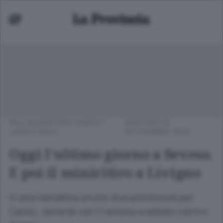
PALLACANESTRO CANTÙ
/
MARTEDÌ 03
LAGO E VALLI
SETTEMBRE 2024
Oggi l’ultimo giorno a Seveso.
E poi il miniritiro a Livigno
In alta Valtellina anche due amichevoli per
Cantù: venerdì con Cremona e sabato contro