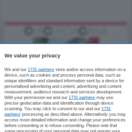
We value your privacy
We and our
1731 partners
store and/or access information on a
795.000
€
device, such as cookies and process personal data, such as
unique identifiers and standard information sent by a device for
Como - Como
personalised advertising and content, advertising and content
Quadrilocale
measurement, audience research and services development.
Zona Como Borghi. Nel complesso di
With your permission we and our
1731 partners
may use
nuova costruzione "JIULIUS" in Classe
precise geolocation data and identification through device
Energetica A2 proponiamo ampio
scanning. You may click to consent to our and our
1731
Quadrilocale …
partners
’ processing as described above. Alternatively you may
mq.
145
locali:
4
access more detailed information and change your preferences
before consenting or to refuse consenting. Please note that
some processing of your personal data may not require your