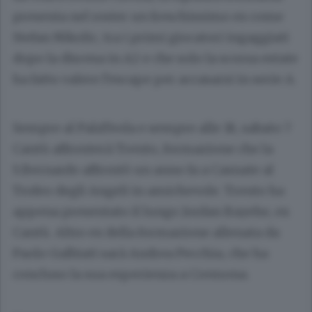
presenta nel roster un freschissimo ex come
Stefan Nikolic, tra i primi giocatori ingaggiati
dopo la discesa in A2 e che solo la scorsa estate
ha fatto valere l’escape per accasarsi in serie A.
Sempre al PalaTeola e sempre alle 18, sabato 7
Cantù affronterà Trento, formazione che la
S.Bernardo affrontò un anno fa a Casnate al
Trofeo degli Angeli in amichevole. Trento ha
appena presentato il lungo Jordan Bayehe, ex
Cantù. Altro ex della formazione allenata da
Paolo Galbiati sarà Andrea Pecchia, che ha
concluso la sua esperienza a Cremona.