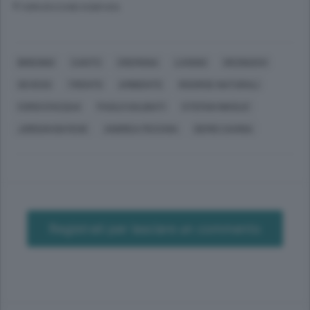
© RIPRODUZIONE RISERVATA
BRIENNO
CANTÙ
CREMONA
LIVIGNO
ORZINUOVI
SEVESO
TRENTO
AMBIENTE
RISORSE NATURALI
CORSI D'ACQUA
PAOLO GALBIATI
STEFAN NIKOLIC
JORDAN BAYEHE
ANDREA PECCHIA
DEMIS CAVINA
Registrati per lasciare un commento