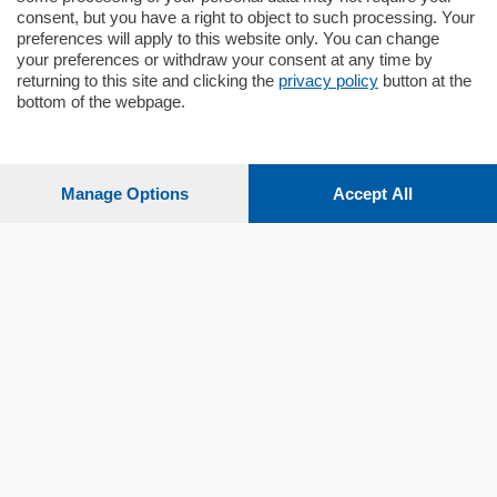
consent, but you have a right to object to such processing. Your
preferences will apply to this website only. You can change
your preferences or withdraw your consent at any time by
returning to this site and clicking the
privacy policy
button at the
Sezioni
bottom of the webpage.
Settimanali
Manage Options
Accept All
Territorio
Sport
Chi Siamo
Servizi