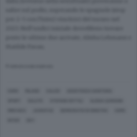
dalla Juventus nella semifinale) proveranno a
salire sul podio, superando le spagnole (stop
per 2-5 con l’Inter) vincitrici del torneo nel
2023. Nell’undici iniziale dovrebbero trovare
posto le ultime due arrivate, Alisha Lehmann e
Matilde Pavan.
© RIPRODUZIONE RISERVATA
COMO
MILANO
CALCIO
ASSISTENZA SANITARIA
SPORT
SALUTE
STEFANO SOTTILI
ALISHA LEHMANN
MIRO KECI
JUVENTUS
DEMOCRATICI DI SINISTRA
COMO
INTER
SKY