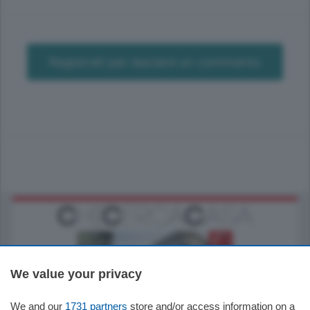
Registrati per lasciare un commento
We value your privacy
We and our
1731 partners
store and/or access information on a