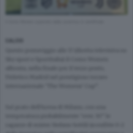
Il Como Women superato dalla Juventus in semifinale
CALCIO
Questo pomeriggio alle 17 (diretta televisiva su
Sky sport e Sportitalia) il Como Women
affronta, nella finale per il terzo posto,
l’Atletico Madrid nel prestigioso torneo
internazionale “The Womens’ Cup”.
Sul prato dell’Arena di Milano, con una
temperatura probabilmente “over 30” le
ragazze di mister Stefano Sottili (sconfitte 0-2