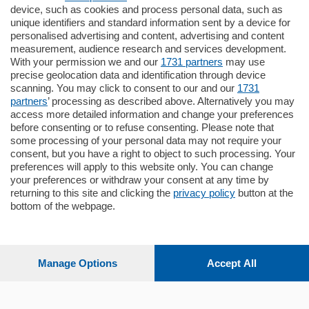
795.000
€
device, such as cookies and process personal data, such as
unique identifiers and standard information sent by a device for
Como - Como
personalised advertising and content, advertising and content
Quadrilocale
measurement, audience research and services development.
Zona Como Borghi. Nel complesso di
With your permission we and our
1731 partners
may use
nuova costruzione "JIULIUS" in Classe
precise geolocation data and identification through device
Energetica A2 proponiamo ampio
scanning. You may click to consent to our and our
1731
Quadrilocale …
partners
’ processing as described above. Alternatively you may
mq.
145
locali:
4
access more detailed information and change your preferences
before consenting or to refuse consenting. Please note that
some processing of your personal data may not require your
consent, but you have a right to object to such processing. Your
preferences will apply to this website only. You can change
your preferences or withdraw your consent at any time by
returning to this site and clicking the
privacy policy
button at the
bottom of the webpage.
Sezioni
Settimanali
Manage Options
Accept All
Territorio