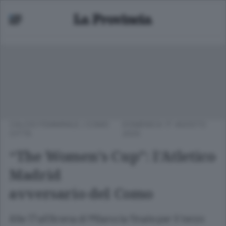
CALCIO FEMMINILE
/
COMO
DOMENICA 17 AGOSTO
CITTÀ
2025
“The Women’s Cup”: l’Atletico
Madrid
avversario del Como
Alle 17 all’Arena di Milano la finale per il terzo