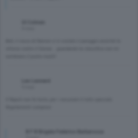
Ul Colmen
9 mesi
Beh, il rosso di Ramon ci è costato il pareggio anziché la
vittoria contro il Genoa... guardando la classifica non mi
sembrano 2 punto inutili!
Leo Leonard
9 mesi
Il Napoli non fa testo, per i vesuviani è tutto speciale.
Regolamenti compresi
B F B Brigata Federico Barbarossa
9 mesi