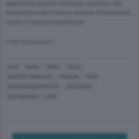
appartiene proprio al Napoli capolista, che
sinora ha avuto il minor numero di ammoniti,
tredici, e nessuna espulsione.
© RIPRODUZIONE RISERVATA
COMO
NAPOLI
SPORT
CALCIO
GIUSTIZIA, CRIMINALITÀ
PROCESSO
PENA
ORGANIZZAZIONI SPORTIVE
IVAN SMOLCIC
CESC FABREGAS
COMO