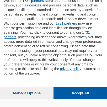
We and our
1731 partners
store and/or access information on a
770.000
€
device, such as cookies and process personal data, such as
unique identifiers and standard information sent by a device for
Como - Como
personalised advertising and content, advertising and content
Plurilocale
measurement, audience research and services development.
in zona residenziale e tranquilla,
With your permission we and our
1731 partners
may use
proponiamo prestigioso e luminoso
precise geolocation data and identification through device
appartamento all'ultimo piano di uno
scanning. You may click to consent to our and our
1731
stabile signorile …
partners
’ processing as described above. Alternatively you may
mq.
140
locali:
5
access more detailed information and change your preferences
before consenting or to refuse consenting. Please note that
some processing of your personal data may not require your
consent, but you have a right to object to such processing. Your
preferences will apply to this website only. You can change
your preferences or withdraw your consent at any time by
returning to this site and clicking the
privacy policy
button at the
Sezioni
bottom of the webpage.
Settimanali
Manage Options
Accept All
Territorio