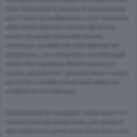
fuori. Nonostante il numero di ammonizioni
per il Como sia mediamente un po’ diminuito
nelle ultime giornate rispetto alle prime
partite, la squadra biancoblù rimane
comunque una delle più indisciplinate del
campionato, con ventiquattro cartellini gialli
totali e due espulsioni dirette, questo per
quanto riguarda solo i giocatori senza contare
poi anche i cartellini alzati dagli arbitri nei
confronti di Cesc Fabregas.
Una tendenza da correggere, anche se per ora
non ha provocato grossi danni, per quanto il
dato migliore in questo senso forse non a caso