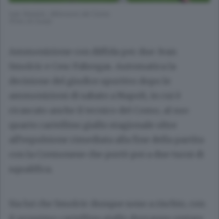
Ivan Smolcic, difensore del Como
(Foto di Cusa)
Ammonizione con diffida per due: Ivan
Smolcic e Cesc Fabregas. Automatica la
decisione del giudice sportivo dopo le
ammonizioni di sabato a Napoli, in cui è
ricascato anche il tecnico del Como, al suo
quarto cartellino giallo stagionale oltre
all’espulsione rimediata alla fine della partita
con la Cremonese che portò poi a due turni di
squalifica.
Sia lui che Smolcic dunque sono a rischio, con
il prossimo cartellino giallo dovranno restare