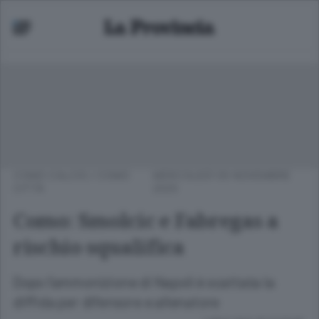
COMO CALCIO
/
COMO
MERCOLEDÌ 05 NOVEMBRE
CITTÀ
2025
Como: Smolcic e Fabregas a
rischio squalifica
Dopo l’ammonizione di Napoli è scattata la
diffida per difensore e allenatore