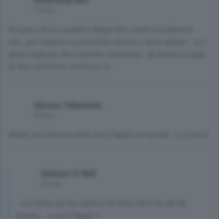
Miseranda Neo
9 mesi
Al posto che la squalifica fategli fare i lavori socialmente
utili...poi vediamo se protestano ancora o fanno fallazzi...se il
giorno dopo poi devo lavorare seriamente...gli passa la voglia
di farsi ammonire. Comasco 10.
Alessio Tettamanti
9 mesi
Ehhhh..ma Conte ha detto che il Napoli da fastidio...e il Como?
Stefano 67 Bd3
9 mesi
.. ma Conte non ha capito (o fa finta) che è lui che da
fastidio .. e non il Napoli !!