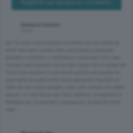
Registrati per lasciare un commento
Gianluca Cardone
9 mesi
Dai! Se avete visto le partite non potete non aver notato gli
arbitri fare venti o trenta metri con la mano in tasca per
prendere il cartellino: si ammonisce senza aver visto e per
consulto radio! Quando Ludi ha fatto notare che lo stampo del
Como é più europeo e il numero di cartellini non quadra, ha
avuto dalla sua parte anche alcuni giornalisti importanti di
Radio Rai che hanno spiegato come Ludi, a parere loro, abbia
ragione. Le cose devono per forza cambiare: la squalifica di
Rodriguez per tre giornate é vergognosa e fa pensare molto
male