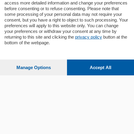
mq.
140
locali:
5
access more detailed information and change your preferences
before consenting or to refuse consenting. Please note that
some processing of your personal data may not require your
consent, but you have a right to object to such processing. Your
preferences will apply to this website only. You can change
your preferences or withdraw your consent at any time by
returning to this site and clicking the
privacy policy
button at the
bottom of the webpage.
Sezioni
Settimanali
Manage Options
Accept All
Territorio
Sport
Chi Siamo
Servizi