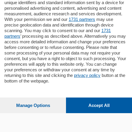
unique identifiers and standard information sent by a device for
Cernobbio - Como
personalised advertising and content, advertising and content
Appartamento
measurement, audience research and services development.
Situato nella tranquilla frazione di Piazza
With your permission we and our
1731 partners
may use
Santo Stefano, in un contesto riservato e a
precise geolocation data and identification through device
pochi minuti …
scanning. You may click to consent to our and our
1731
partners
’ processing as described above. Alternatively you may
mq.
80
access more detailed information and change your preferences
before consenting or to refuse consenting. Please note that
some processing of your personal data may not require your
consent, but you have a right to object to such processing. Your
preferences will apply to this website only. You can change
your preferences or withdraw your consent at any time by
returning to this site and clicking the
privacy policy
button at the
Sezioni
bottom of the webpage.
Settimanali
Manage Options
Accept All
Territorio
Sport