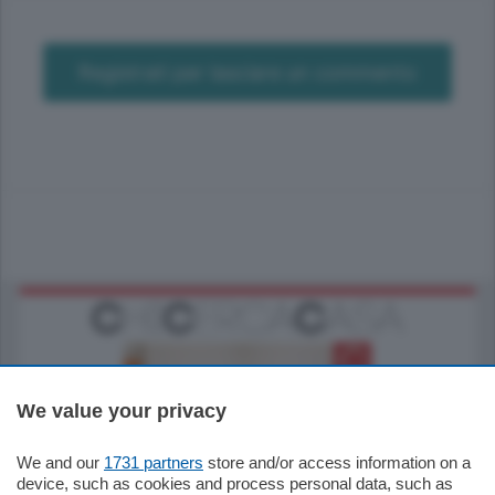
Registrati per lasciare un commento
We value your privacy
We and our
1731 partners
store and/or access information on a
185.000
€
device, such as cookies and process personal data, such as