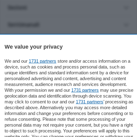
Sezioni
Settimanali
Territorio
We value your privacy
Sport
We and our
1731 partners
store and/or access information on a
device, such as cookies and process personal data, such as
unique identifiers and standard information sent by a device for
Chi Siamo
personalised advertising and content, advertising and content
measurement, audience research and services development.
With your permission we and our
1731 partners
may use precise
Servizi
geolocation data and identification through device scanning. You
may click to consent to our and our
1731 partners
’ processing as
described above. Alternatively you may access more detailed
information and change your preferences before consenting or to
refuse consenting. Please note that some processing of your
personal data may not require your consent, but you have a right
to object to such processing. Your preferences will apply to this
© COPYRIGHT 2026 - La Provincia di Como S.r.l. P. IVA
website only. You can change your preferences or withdraw your