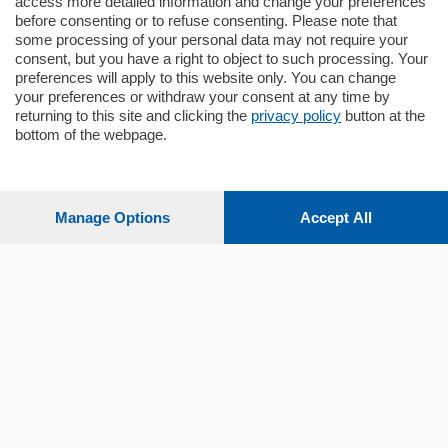
access more detailed information and change your preferences
before consenting or to refuse consenting. Please note that
some processing of your personal data may not require your
consent, but you have a right to object to such processing. Your
preferences will apply to this website only. You can change
your preferences or withdraw your consent at any time by
returning to this site and clicking the
privacy policy
button at the
bottom of the webpage.
Sezioni
Settimanali
Manage Options
Accept All
Territorio
Sport
Chi Siamo
Servizi