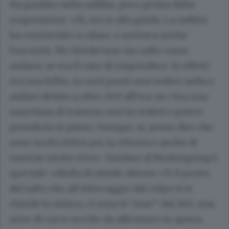
Ha guidato nella nebbia, poco prima della
sospensione: «Sì, ero io alla guida. La nebbia
ha cominciato a calare, e arrivava anche
l’oscurità. Mi chiedevano via radio come
andava, se era il caso di sospendere. In effetti
era una follia, in certi punti non vedevi nulla e
andavi dentro a oltre 200 all’ora: se c’era una
macchina di traverso non la vedevi e potevi
prenderla in pieno. Dunque, sì, posso dire che
sono molto felice per la vittoria e anche di
esserne uscito vivo». Guidare al Nurburgring è
speciale: «Nulla di simile altrove: c’è il punto
del salto che all’atterraggio dal colpo ti si
chiude la visiera, ci sono le “esse” dal 260, una
serie di curve secche da affrontare in apnea,