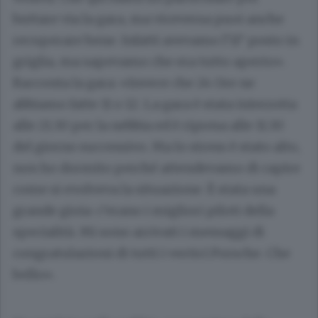
buttare via la gara, ma viceversa puoi anche
recuperare bene. Infatti avevamo l’11° posto in
griglia, ma sapevamo che era tutto aperto».
Racconta la gara: «Invece che 24 Ore ne
abbiamo fatte 11 o 12. La gara è stata interrotta
alle 21.30 per la nebbia ed è ripresa alle 11.30
del giorno successivo. Ma lo stress è stato alto,
non ho dormito perché attendevamo di capire
come si evolveva la situazione. È stata una
grande gioia: c’erano i migliori piloti della
specialità. Mi sono arrivati i messaggi di
congratulazioni di tutti i vertici Porsche. Che
bello».