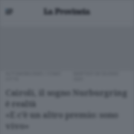
AUTOMOBILISMO
/
COMO
MARTEDÌ 08 GIUGNO
CITTÀ
2021
Cairoli, il sogno Nurburgring
è realtà
«E c’è un altro premio: sono
vivo»