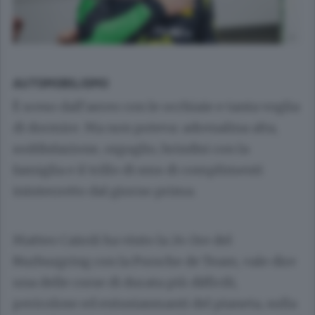
AUTOMOBILISMO
È sceso dall’aereo con le occhiaie e tanta voglia
di dormire. Ma non poteva: adrenalina alta,
soddisfazione, orgoglio, brindisi con la
famiglia e il trillo di sms di complimenti
ininterrotto dal giorno prima.
Matteo Cairoli ha vinto la 24 Ore del
Nurburgring con la Porsche de Team, vale dire
una delle corse di durata più difficili,
pericolose ed entusiasmanti del pianeta, sulla