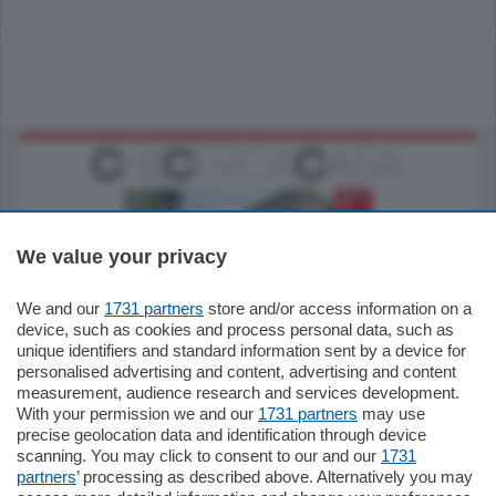
We value your privacy
We and our
1731 partners
store and/or access information on a
795.000
€
device, such as cookies and process personal data, such as
unique identifiers and standard information sent by a device for
Como - Como
personalised advertising and content, advertising and content
Quadrilocale
measurement, audience research and services development.
Zona Como Borghi. Nel complesso di
With your permission we and our
1731 partners
may use
nuova costruzione "JIULIUS" in Classe
precise geolocation data and identification through device
Energetica A2 proponiamo ampio
scanning. You may click to consent to our and our
1731
Quadrilocale …
partners
’ processing as described above. Alternatively you may
mq.
145
locali:
4