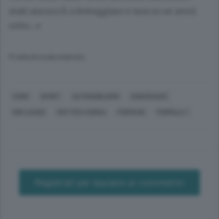
stati ancora lì a festeggiare e non so se avrei
retto...»
© RIPRODUZIONE RISERVATA
COMO
SPORT
AUTOMOBILISMO
ENDURANCE
NIKI LAUDA
MATTEO CAIROLI
PORSCHE
FORMULA 1
Registrati per lasciare un commento