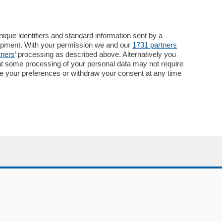
Servizi
Necrologie
que identifiers and standard information sent by a
lopment. With your permission we and our
1731 partners
Pubblicità
tners
’ processing as described above. Alternatively you
Concorsi
at some processing of your personal data may not require
Abbonamenti
nge your preferences or withdraw your consent at any time
Più letti
Le aziende comunicano
Speciali
Cinema
ChiCercaCasa
Archivio
Meteo
Skill Alexa
Elezioni 2024