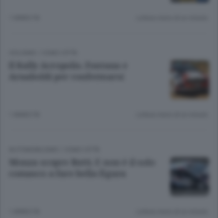
1 ANNO FA
Lettura meno di un minuto.
CICLISMO
/
COMO CITTÀ
Il Rally Acropolis. Fontana e
Arnaboldi per confermarsi
1 ANNO FA
Lettura meno di un minuto.
AUTOMOBILISMO
/
COMO CITTÀ
Monza scopre Butti. E non è il solo
comasco a fare bella figura
1 ANNO FA
Lettura meno di un minuto.