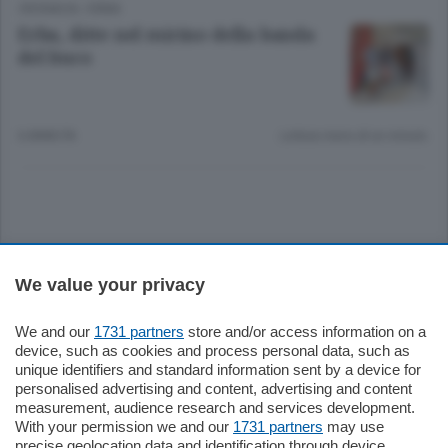
CRONACA
/
ERBA
Erba, ditte nel mirino della banda
del buco
6 ANNI FA
Lettura meno di un minuto.
Sezioni
We value your privacy
Settimanali
We and our
1731 partners
store and/or access information on a
device, such as cookies and process personal data, such as
unique identifiers and standard information sent by a device for
Territorio
personalised advertising and content, advertising and content
measurement, audience research and services development.
With your permission we and our
1731 partners
may use
Sport
precise geolocation data and identification through device