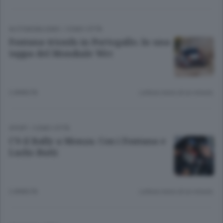
AUTOMOBILISMO
/
COMO CITTÀ
Fontana trionfa in Portogallo. In una
tappa del Mondiale Wrc
2 ANNI FA
Lettura meno di un minuto.
SPORT
/
COMO CITTÀ
C’è il Rally a Monza. Con i Fontana e
Luchi-Butti
2 ANNI FA
Lettura meno di un minuto.