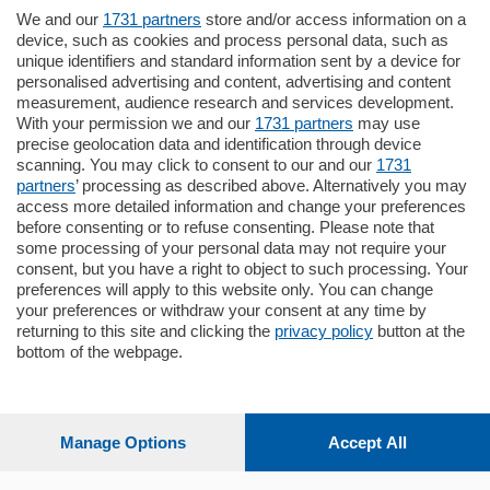
We and our
1731 partners
store and/or access information on a
795.000
€
device, such as cookies and process personal data, such as
unique identifiers and standard information sent by a device for
Como - Como
personalised advertising and content, advertising and content
Quadrilocale
measurement, audience research and services development.
Zona Como Borghi. Nel complesso di
With your permission we and our
1731 partners
may use
nuova costruzione "JIULIUS" in Classe
precise geolocation data and identification through device
Energetica A2 proponiamo ampio
scanning. You may click to consent to our and our
1731
Quadrilocale …
partners
’ processing as described above. Alternatively you may
mq.
145
locali:
4
access more detailed information and change your preferences
before consenting or to refuse consenting. Please note that
some processing of your personal data may not require your
consent, but you have a right to object to such processing. Your
preferences will apply to this website only. You can change
your preferences or withdraw your consent at any time by
returning to this site and clicking the
privacy policy
button at the
Sezioni
bottom of the webpage.
Settimanali
Manage Options
Accept All
Territorio