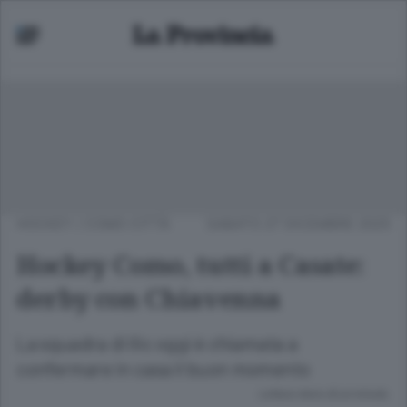
HOCKEY
/
COMO CITTÀ
SABATO 27 DICEMBRE 2025
Hockey Como, tutti a Casate:
derby con Chiavenna
La squadra di Ilic oggi è chiamata a
confermare in casa il buon momento
Lettura meno di un minuto.