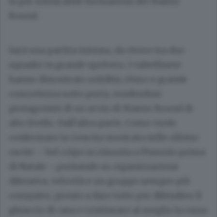
la più solida delle formazioni del Master
Round.
Sarà una partita intensa, da vivere tra due
squadre in grande spolvero. I valtellinesi
hanno dimostrato solidità, ritmo e grande
concretezza sotto porta, rendendosi
protagonisti di un avvio di Master Round di
alto livello. Dall’altra parte, Como vuole
confermare la crescita mostrata nelle ultime
uscite – bel colpo in rimonta a Pinerolo prima
di Natale -, puntando su organizzazione
difensiva, velocità e un gruppo sempre più
compatto, pronto a dare tutto per difendere il
ghiaccio di casa e continuare al meglio la corsa