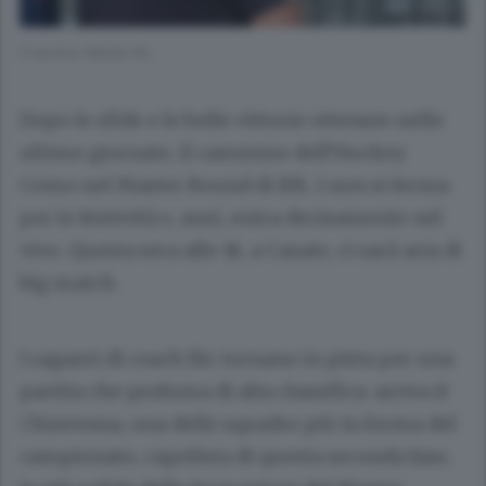
Il tecnico Nando Ilic
Dopo le sfide e le belle vittorie ottenute nelle
ultime giornate, il cammino dell’Hockey
Como nel Master Round di IHL 1 non si ferma
per le festività e, anzi, entra decisamente nel
vivo. Questa sera alle 18, a Casate, ci sarà aria di
big match.
I ragazzi di coach Ilic tornano in pista per una
partita che profuma di alta classifica: arriva il
Chiavenna, una delle squadre più in forma del
campionato, capolista di questa seconda fase,