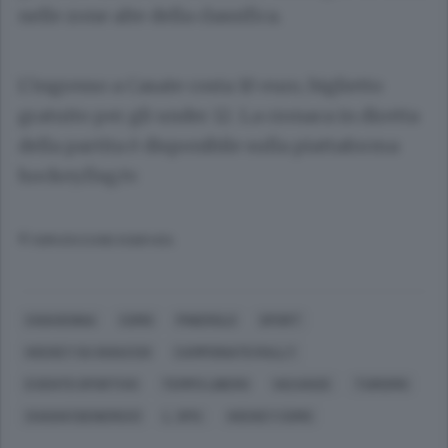
nelle zone alte della classifica.
L’ingresso a Casate costa 10 euro, biglietto
gratuito per gli under 12. La cronaca in diretta
della partita è disponibile sulla piattaforma
hockey.fisg.tv.
© RIPRODUZIONE RISERVATA
CHIAVENNA
COMO
PINEROLO
SPORT
HOCKEY SU GHIACCIO
CAMPIONATO RALLY
EVENTO SPORTIVO
TEMPO LIBERO
VACANZE
TURISMO
SVAGHI (GENERICO)
L. SPO.
HOCKEY COMO