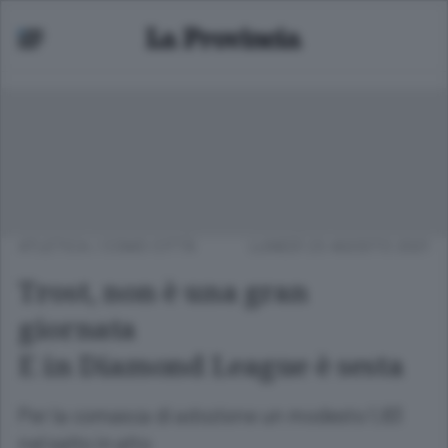
ATLETICA
/
COMO CITTÀ
LUNEDÌ 23 AGOSTO 2021
Trost, non è una gran
giornata
E in Diamond League è sesta
Per la comasca di adozione un modesto 1,83
nel salto in alto