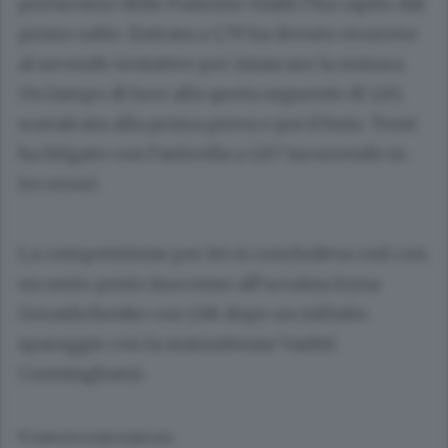
portacolori delle Fiamme Gialle l’ha capito dal
primo salto. Entrata a 1,79 ha dovuto ricorrere
al secondo tentativo per intascare la misura.
Un lampo di luce alla quota seguente di 1,83,
scavalcata alla prima prova e poi il buio. Trost
ha litigato con l’asticella a 1,87 incorrendo in
tre errori.
La competizione per lei si concludeva così con
un sesto posto (successo all’ucraina Iryna
Gerashchenko con 1,98 dopo un infinito
spareggio con la statunitense Vashti
Cunningham).
© RIPRODUZIONE RISERVATA