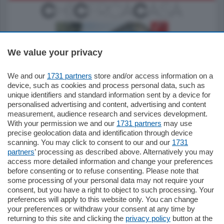
We value your privacy
We and our
1731 partners
store and/or access information on a
795.000
€
device, such as cookies and process personal data, such as
unique identifiers and standard information sent by a device for
Como - Como
personalised advertising and content, advertising and content
Quadrilocale
measurement, audience research and services development.
Zona Como Borghi. Nel complesso di
With your permission we and our
1731 partners
may use
nuova costruzione "JIULIUS" in Classe
precise geolocation data and identification through device
Energetica A2 proponiamo ampio
scanning. You may click to consent to our and our
1731
Quadrilocale …
partners
’ processing as described above. Alternatively you may
mq.
145
locali:
4
access more detailed information and change your preferences
before consenting or to refuse consenting. Please note that
some processing of your personal data may not require your
consent, but you have a right to object to such processing. Your
preferences will apply to this website only. You can change
your preferences or withdraw your consent at any time by
returning to this site and clicking the
privacy policy
button at the