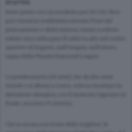
ATLETICA
Sesto posto con un modesto per lei 1,83. Non
può ritenersi soddisfatta Alessia Trost del
piazzamento e della misura, messi a referto
sabato sera nella gara di salto in alto nel centro
sportivo di Eugene, nell’Oregon, nell’ottava
tappa della Wanda Diamond League.
La pordenonese (28 anni) che da due anni
risiede e si allena a Como, voleva riscattare la
delusione olimpica, con il mancato ingresso in
finale, ma non c’è riuscita.
Che la serata non fosse delle migliori, la