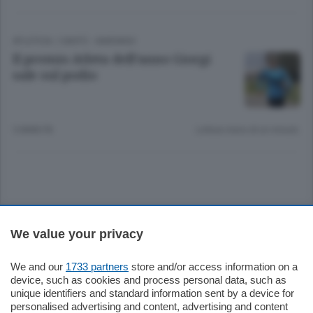
ATLETICA
/
CANTÙ - MARIANO
Il premio Atleta dell’anno Giorgi
sale sul podio
5 ANNI FA
Lettura meno di un minuto.
Sezioni
We value your privacy
Settimanali
We and our
1733 partners
store and/or access information on a
device, such as cookies and process personal data, such as
unique identifiers and standard information sent by a device for
Territorio
personalised advertising and content, advertising and content