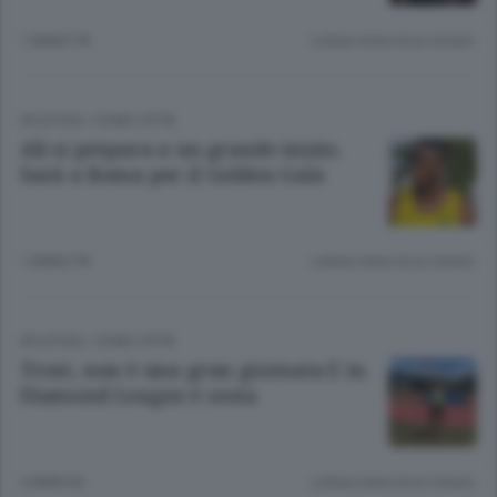
1 ANNO FA
Lettura meno di un minuto.
ATLETICA
/
COMO CITTÀ
Ali si prepara a un grande inizio.
Sarà a Roma per il Golden Gala
1 ANNO FA
Lettura meno di un minuto.
ATLETICA
/
COMO CITTÀ
Trost, non è una gran giornata E in
Diamond League è sesta
4 ANNI FA
Lettura meno di un minuto.