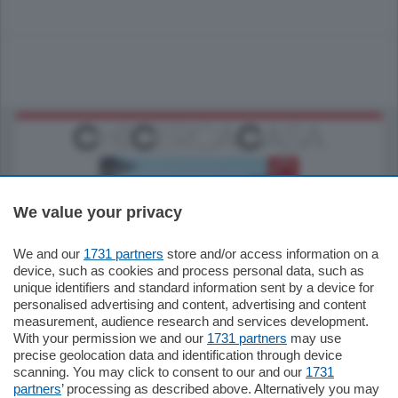
We value your privacy
We and our
1731 partners
store and/or access information on a
770.000
€
device, such as cookies and process personal data, such as
unique identifiers and standard information sent by a device for
Como - Como
personalised advertising and content, advertising and content
Plurilocale
measurement, audience research and services development.
in zona residenziale e tranquilla,
With your permission we and our
1731 partners
may use
proponiamo prestigioso e luminoso
precise geolocation data and identification through device
appartamento all'ultimo piano di uno
scanning. You may click to consent to our and our
1731
stabile signorile …
partners
’ processing as described above. Alternatively you may