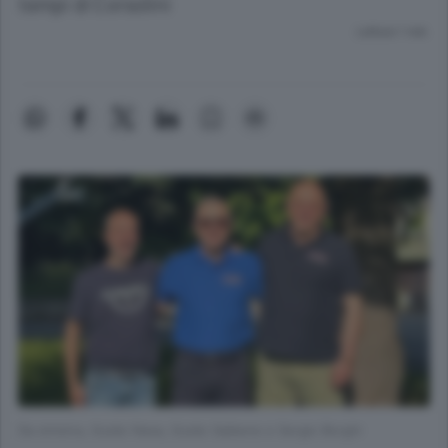
tempi di Corsolini
Lettura 1 min.
Da sinistra, Guido Nava, Guido Saibene e Sergio Borghi