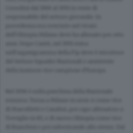
Corsolini dal 1988 al 1991 in veste di
responsabile del settore giovanile. In
precedenza era cresciuto nel vivaio
dell’Olimpia Milano dove ha allenato per otto
anni. Dopo Cantù, nel 1991 entra
nell’organigramma della Fip dove è istruttore
del Settore Squadre Nazionali e assistente
della Juniores vice campione d’Europa.
Nel 1996 è sulla panchina della Nazionale
svizzera. Torna a Milano in serie A come vice
di Marcelletti e Casalini, poi capo allenatore a
Treviglio in B1, e di nuovo Olimpia come vice
di Bianchini e poi subentrando allo stesso. Dal