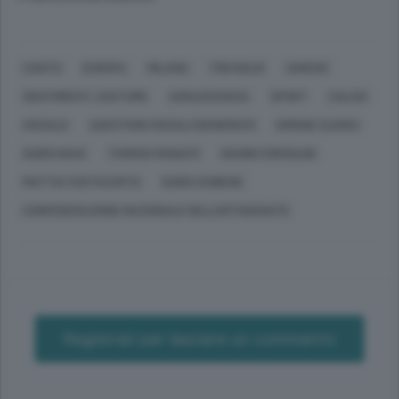
CANTÙ
EUROPA
MILANO
TREVIGLIO
VARESE
SENTIMENTI, COSTUME
ADOLESCENZA
SPORT
CALCIO
SOCIALE
QUESTIONI SOCIALI (GENERICO)
SIMONE CLERICI
GUIDO NAVA
THOMAS MUNAFÒ
GIANNI CORSOLINI
MATTIA COSTACURTA
GUIDO SAIBENE
CONFEDERAZIONE NAZIONALE DELL'ARTIGIANATO
Registrati per lasciare un commento