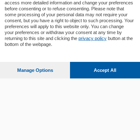
mq.
140
locali:
5
access more detailed information and change your preferences
before consenting or to refuse consenting. Please note that
some processing of your personal data may not require your
consent, but you have a right to object to such processing. Your
preferences will apply to this website only. You can change
your preferences or withdraw your consent at any time by
returning to this site and clicking the
privacy policy
button at the
Sezioni
bottom of the webpage.
Settimanali
Manage Options
Accept All
Territorio
Sport
Chi Siamo
Servizi