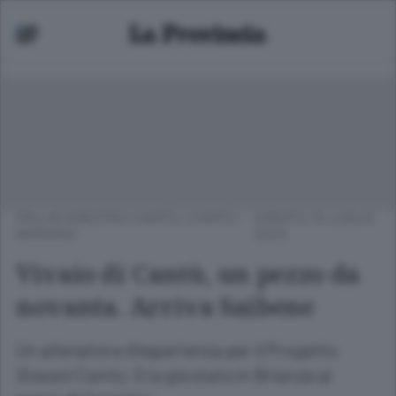
PALLACANESTRO CANTÙ
/
CANTÙ -
SABATO 15 LUGLIO
MARIANO
2023
Vivaio di Cantù, un pezzo da
novanta. Arriva Saibene
Un allenatore d’esperienza per il Progetto
Giovani Cantù. Era già stato in Brianza ai