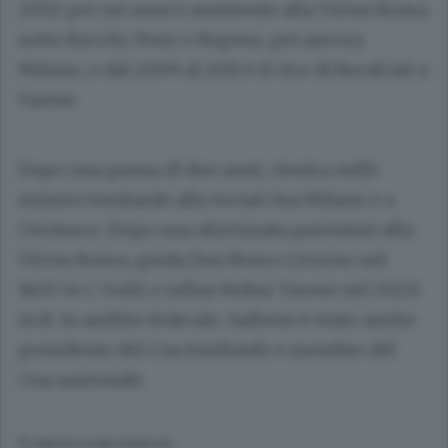
2002 per sei anni è assistente alla Virtus Roma
sotto Bucchi, Pesic e Repesa, poi ancora
Milano, e dal 2009 al 2011 è il vice di Recalcati a
Varese.
Dopo una pausa di due anni, rientra nelle
minors lombarde alla Social Osa Milano e a
Cernusco. Dopo una sfortunata parentesi alla
Virtus Roma, guida Don Bosco Livorno nel
16/17 in C Gold, e infine Robur Varese nel 20/21
in B. In ambito federale, Saibene è stato anche
presidente del Cna lombardo e membro del
Cna nazionale.
© RIPRODUZIONE RISERVATA