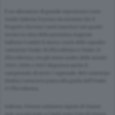
È un allenatore di grande esperienza come
Guido Saibene il pezzo da novanta che il
Progetto Giovani Cantù inserisce nei quadri
tecnici in vista della prossima stagione.
Saibene è infatti il nuovo coach delle squadre
canturine Under 19 d’Eccellenza e Under 15
d’Eccellenza; con gli stessi under delle annate
2005, 2006 e 2007 disputerà anche il
campionato di serie C regionale. Nel contempo
Mattia Costacurta passa alla guida dell’Under
17 d’Eccellenza.
Saibene, 63enne milanese nipote di Gianni
Asti, era già stato a Cantù sotto l’ala di Gianni