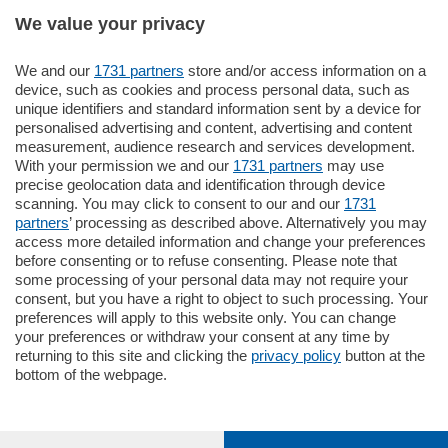
We value your privacy
We and our
1731 partners
store and/or access information on a
770.000
€
device, such as cookies and process personal data, such as
unique identifiers and standard information sent by a device for
Como - Como
personalised advertising and content, advertising and content
Plurilocale
measurement, audience research and services development.
in zona residenziale e tranquilla,
With your permission we and our
1731 partners
may use
proponiamo prestigioso e luminoso
precise geolocation data and identification through device
appartamento all'ultimo piano di uno
scanning. You may click to consent to our and our
1731
stabile signorile …
partners
’ processing as described above. Alternatively you may
mq.
140
locali:
5
access more detailed information and change your preferences
before consenting or to refuse consenting. Please note that
some processing of your personal data may not require your
consent, but you have a right to object to such processing. Your
preferences will apply to this website only. You can change
your preferences or withdraw your consent at any time by
returning to this site and clicking the
privacy policy
button at the
bottom of the webpage.
Sezioni
Settimanali