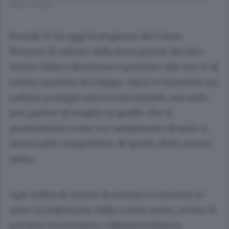
(Foto di cusa)
Prende il via oggi la stagione del Como
Women. Il raduno della formazione del neo
mister Marco Bruzzano è previsto alle ore 15 al
centro sportivo di Cislago. Sarà ovviamente un
raduno a ranghi ancora incompleti, ma utile
per partire al meglio in quello che si
preannuncia come un campionato di serie A
ancora più competitivo di quello dello scorso
anno.
Agli ordini di mister Bruzzano ci saranno le
nove riconfermate dallo scorso anno, ovvero il
portiere Korenciova, i difensori Rizzon