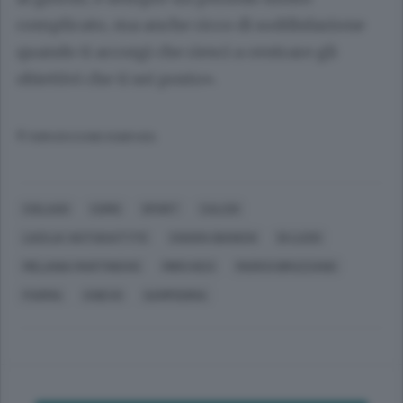
complicato, ma anche ricco di soddisfazione
quando ti accorgi che riesci a centrare gli
obiettivi che ti sei posto».
© RIPRODUZIONE RISERVATA
CISLAGO
COMO
SPORT
CALCIO
LIUCIJA VAITUKAITYTE
CHIARA BIANCHI
DI LUZIO
MELANIA MARTINOVIC
MIRO KECI
MARCO BRUZZANO
PARMA
CHIEVO
SAMPDORIA