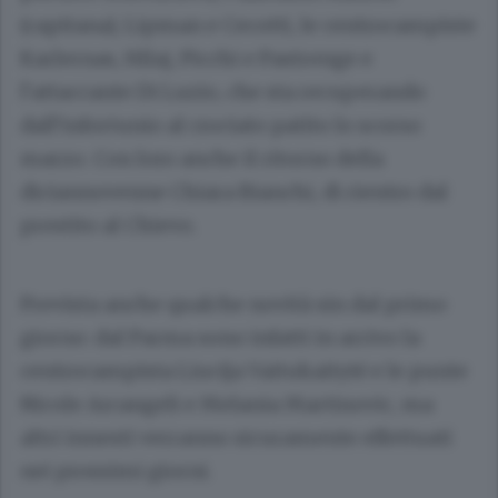
(capitana), Lipman e Cecotti, le centrocampiste
Karlernas, Hilaj, Picchi e Pastrenge e
l’attaccante Di Luzio, che sta recuperando
dall’infortunio al crociato patito lo scorso
marzo. Con loro anche il ritorno della
diciannovenne Chiara Bianchi, di rientro dal
prestito al Chievo.
Prevista anche qualche novità sin dal primo
giorno: dal Parma sono infatti in arrivo la
centrocampista Liucija Vaitukaitytė e le punte
Nicole Arcangeli e Melania Martinovic, ma
altri innesti verranno sicuramente effettuati
nei prossimi giorni.