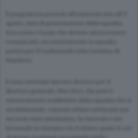
Il programma prevede allenamenti sino all’1°
agosto, data di presentazione della squadra
(con orario e luogo che devono ancora essere
comunicati), successivamente la squadra
partirà per il tradizionale ritiro trentino di
Marilleva.
È stata un’estate davvero di fuoco per il
direttore generale, Miro Keci, che però è
estremamente soddisfatto della squadra che si
sta delineando: «Queste ultime settimane per
me sono state pienissime, ho lavorato e sto
lavorando in sinergia con il mister quasi 24 ore
al giorno, è sempre un periodo molto