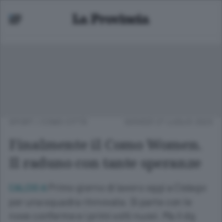
SPORT
/
COMO CITTÀ
GIOVEDÌ 27 LUGLIO 2023
Finalmente il Como Women.
Il raduno con tante speranze
Primo giorno di lavoro oggi a Cislago
CALCIO A
per una squadra rinnovata. Si parte con le
nove conferme e i primi volti nuovi. Ma il dg