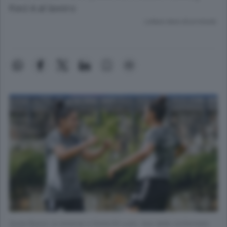
Keci è al lavoro
Lettura meno di un minuto.
Giulia Rizzon (a sinistra) e Greta Di Luzio, due delle confermate