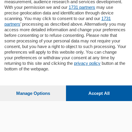
Plurilocale
measurement, audience research and services development.
in zona residenziale e tranquilla,
With your permission we and our
1731 partners
may use
proponiamo prestigioso e luminoso
precise geolocation data and identification through device
appartamento all'ultimo piano di uno
scanning. You may click to consent to our and our
1731
stabile signorile …
partners
’ processing as described above. Alternatively you may
mq.
140
locali:
5
access more detailed information and change your preferences
before consenting or to refuse consenting. Please note that
some processing of your personal data may not require your
consent, but you have a right to object to such processing. Your
preferences will apply to this website only. You can change
your preferences or withdraw your consent at any time by
returning to this site and clicking the
privacy policy
button at the
Sezioni
bottom of the webpage.
Settimanali
Manage Options
Accept All
Territorio
Sport