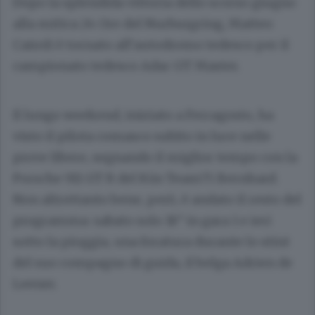
Dopo la splendida vittoria dello scorso giugno
alla mitica 24 Ore del Nurburgring, Matteo
Cairoli è tornato all’autodromo tedesco per il
campionato tedesco Adac GT Master.
Il lungo weekend, iniziato a Ferragosto, ha
visto il pilota comasco subito in luce nelle
prove libere, segnando il miglior tempo con la
Porsche 911 GT R del Küs Team75 Bernhard.
Non altrettanto bene, però, è andato il resto del
programma: sabato solo 18° in gara 1 e ieri
sotto la pioggia, una foratura durante lo stint
del suo compagno di guida, il belga Adrien de
Leener.