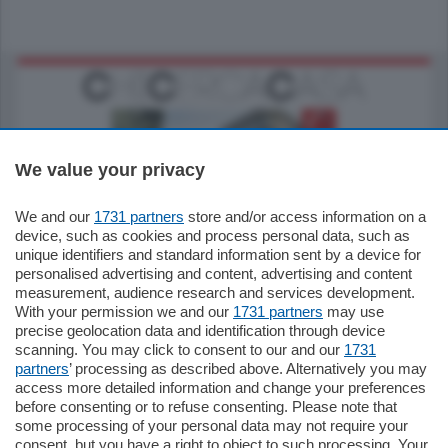
We value your privacy
We and our
1731 partners
store and/or access information on a
795.000
€
device, such as cookies and process personal data, such as
unique identifiers and standard information sent by a device for
Como - Como
personalised advertising and content, advertising and content
Quadrilocale
measurement, audience research and services development.
Zona Como Borghi. Nel complesso di
With your permission we and our
1731 partners
may use
nuova costruzione "JIULIUS" in Classe
precise geolocation data and identification through device
Energetica A2 proponiamo ampio
scanning. You may click to consent to our and our
1731
Quadrilocale …
partners
’ processing as described above. Alternatively you may
mq.
145
locali:
4
access more detailed information and change your preferences
before consenting or to refuse consenting. Please note that
some processing of your personal data may not require your
consent, but you have a right to object to such processing. Your