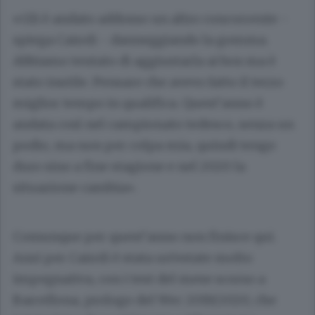
«Gli è andato addosso un altro concorrente -
spiega Cairoli - danneggiando la gomma.
Abbiamo tentato di aggiustarla ai box ma è
stato inutile. Pensare che avevo fatto il terzo
miglior tempo in qualifica. Quest’anno è
andata così nel campionato tedesco, senza un
podio, ma non per colpa mia, quindi tengo
duro sino a fine stagione e nel 2020 la
situazione cambia».
Comunque per quest’anno non finisce qui.
Anzi per Cairoli è stata un’estate molto
impegnativa, con i test del mese scorso a
Barcellona, prologo del Wec 2019/2020, che