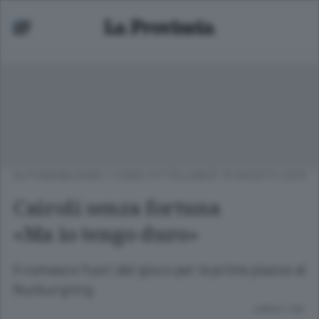
AUTOMOBILISMO
/
COMO CITTÀ
LUNEDÌ 19 AGOSTO 2019
Cairoli senza fortuna
«Ma io tengo duro»
Il comasco fuori dal gioco per le prime piazze al
Nurburgring
Lettura 1 min.