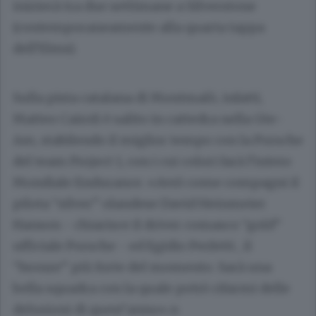
inizierà tra due settimane a Silverstone
(contemporaneamente alla quarta tappa
dell’Elms).
Sulla pista catalana di Montmalò, infatti,
Matteo Cairoli è salito in cattedra nella Gte-
Am, stabilendo il miglior tempo con la Porsche
del team Project 1, con i cui colori farà l’intero
Mondiale Endurance. «Avrò come compagni il
pilota “silver” olandese David Heinmeier
Hanson - chiarisce il driver comasco “gold”
ufficiale Porsche - ed Egidio Perfetti , il
“bronze” più forte del momento. Sarà una
bella squadra con la quale potrò rifarmi delle
delusioni di quest’anno».n