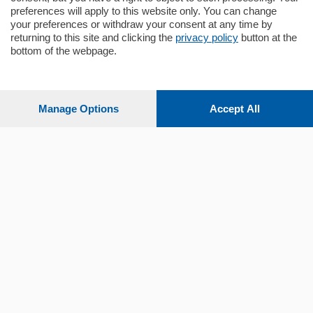
preferences will apply to this website only. You can change
your preferences or withdraw your consent at any time by
returning to this site and clicking the
privacy policy
button at the
bottom of the webpage.
Sezioni
Settimanali
Manage Options
Accept All
Territorio
Sport
Chi Siamo
Servizi