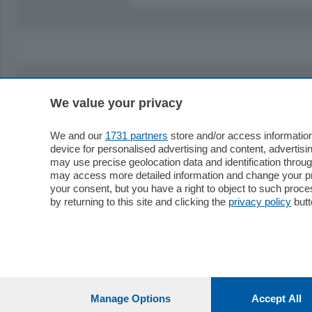
We value your privacy
Sezioni
Territor
Cronaca
Como
We and our
1731 partners
store and/or access information
device for personalised advertising and content, advert
Economia
Cintura
may use precise geolocation data and identification throu
Cultura e Spettacoli
Lago e val
may access more detailed information and change your pre
Sport
Cantù e M
your consent, but you have a right to object to such proc
Editoriali
Erba
by returning to this site and clicking the
privacy policy
butt
Podcast
Olgiate e 
Quatar Pass
Media Inglese
Sport
Storie nella Breva
Dirette C
Focus
Classifica
Manage Options
Accept All
Up