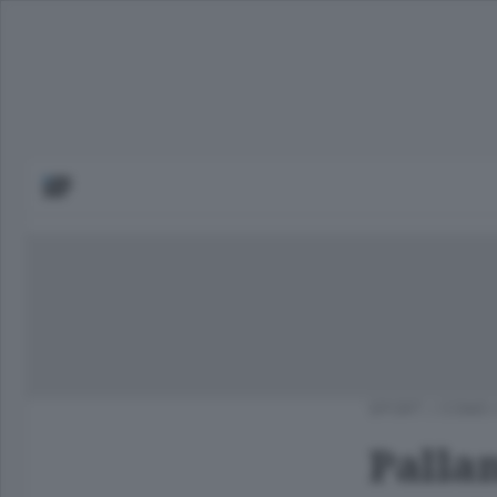
SPORT
/
COMO 
Palla