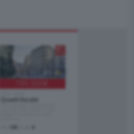
795.000
€
Como - Como
Quadrilocale
Zona Como Borghi. Nel complesso di
nuova costruzione "JIULIUS" in Classe
Energetica A2 proponiamo ampio
Quadrilocale …
mq.
145
locali:
4