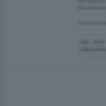
all’estero per
non è bastata
© RIPRODUZIONE RI
COMO
GENONI
ALBERTO BARZO