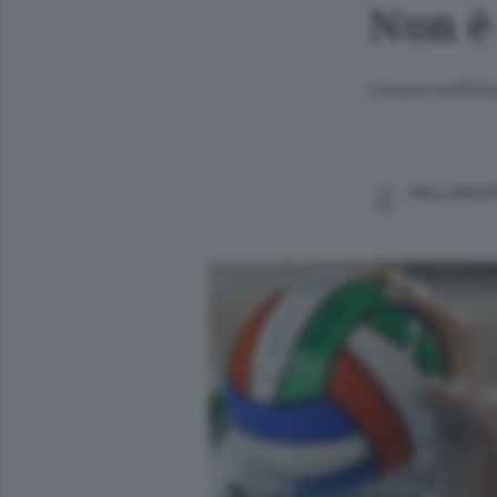
Non è 
Una sconfitta
PALLANUO