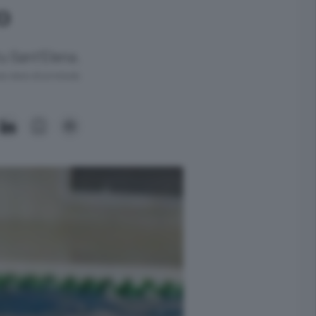
o
tu Sant’Elena.
ra meno di un minuto.