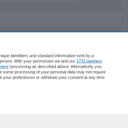
Servizi
Necrologie
que identifiers and standard information sent by a
lopment. With your permission we and our
1731 partners
Pubblicità
tners
’ processing as described above. Alternatively you
Concorsi
at some processing of your personal data may not require
Abbonamenti
nge your preferences or withdraw your consent at any time
Più letti
Le aziende comunicano
Speciali
Cinema
ChiCercaCasa
Archivio
Meteo