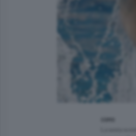
COMO
La sesta scon