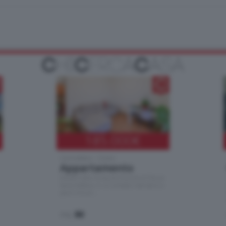
185.000
€
Cernobbio - Como
Appartamento
Situato nella tranquilla frazione di Piazza
Santo Stefano, in un contesto riservato e a
pochi minuti …
mq.
80