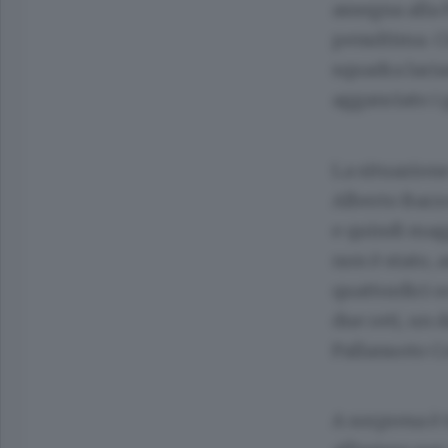
assegna alla 
penultima. Ci
squadra lari
agganciato i 
La situazione
Alberto Barzo
e quindi magg
non è stato, 
quattordici o
due reti, un 
Pallanuoto 
A sorpresa è 