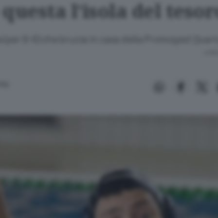
questa l’isola del tesor
 (per 8-6) che brucia in casa della Promogest Quar
Lettu
TO