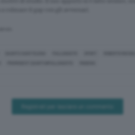
 motivi di studio. Il suo apporto si è fatto sentire, u
 a colmare il gap con gli avversari.
SERVATA
QUARTU SANT'ELENA
PALLANUOTO
SPORT
ROBERTO RICCIOL
N
PROMOGEST QUARTU8PALLANUOTO
MODENA
Registrati per lasciare un commento