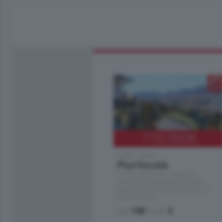
770.000
€
Como - Como
Plurilocale
in zona residenziale e tranquilla,
proponiamo prestigioso e luminoso
appartamento all'ultimo piano di uno
stabile signorile …
mq.
140
locali:
5