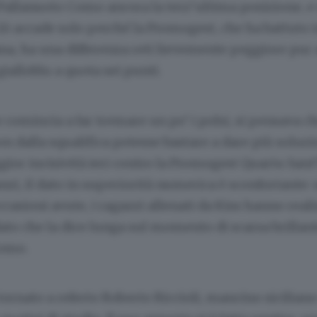
Pallanuoto Como ancora la terz’ultima posizione, e
ò accade solo perché la Promogest, che ha battuto i
ana, ha una differenza reti lievemente peggiore pur
gialloblu a quota sei punti.
 comincia a far tremare un po’ i polsi, si pensava che
n dalla squalifica potesse bastare a dare più soluzi
ior incisività ieri contro la Promogest Quartu Sant
anzi, il dato in superiorità numerica è sconfortante: 
ccasioni avute, i ragazzi allenati da Kiss hanno real
dato che la dice lunga sul momento di scarsa brillan
Como.
tornato a referto Roberto Riccioli, mancino sicilian