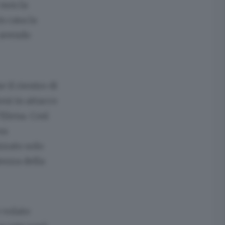
 non la
n casa la
 avendo
 il rientro di
oni in attacco
’Elena. Così
su
izzato solo
tezza della
o volato