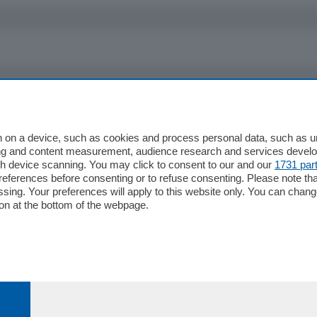
io
Chi Siamo
Redazione
 on a device, such as cookies and process personal data, such as uni
ising and content measurement, audience research and services deve
Editore
gh device scanning. You may click to consent to our and our
1731 par
li
Contatti
ferences before consenting or to refuse consenting. Please note th
ariano
Privacy e Policy
essing. Your preferences will apply to this website only. You can cha
on at the bottom of the webpage.
bassa
alcio Como
 Serie B