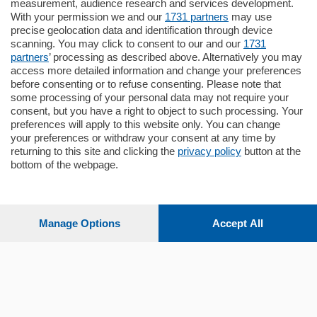
measurement, audience research and services development.
With your permission we and our
1731 partners
may use
precise geolocation data and identification through device
scanning. You may click to consent to our and our
1731
partners
’ processing as described above. Alternatively you may
access more detailed information and change your preferences
before consenting or to refuse consenting. Please note that
some processing of your personal data may not require your
consent, but you have a right to object to such processing. Your
preferences will apply to this website only. You can change
your preferences or withdraw your consent at any time by
returning to this site and clicking the
privacy policy
button at the
bottom of the webpage.
Indietro
Home
Lettura
Sfoglia il
Ultime notizie
scorrevole
giornale
Manage Options
Accept All
Sezioni
Settimanali