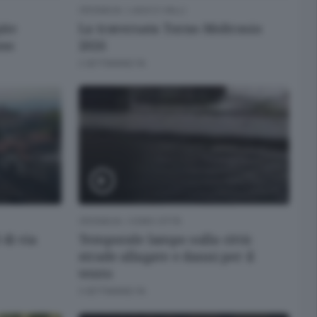
CRONACA
/
LAGO E VALLI
ite
La traversata Torno-Moltrasio
uso
2026
2 SETTIMANE FA
CRONACA
/
COMO CITTÀ
 di via
Temporale lampo sulla città:
strade allagate e danni per il
vento
3 SETTIMANE FA