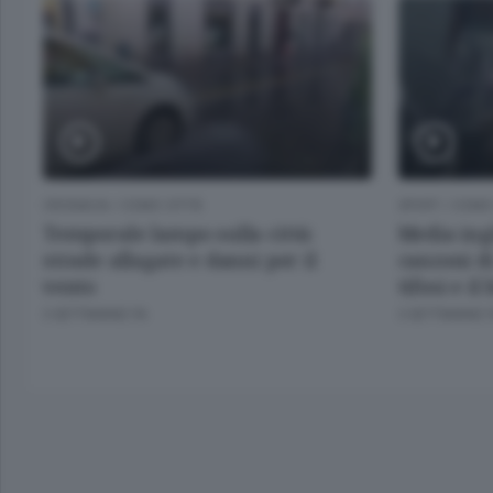
CRONACA
/
COMO CITTÀ
SPORT
/
COMO 
Temporale lampo sulla città:
Media ingl
strade allagate e danni per il
canzoni di
vento
tifosi e i
3 SETTIMANE FA
3 SETTIMANE 