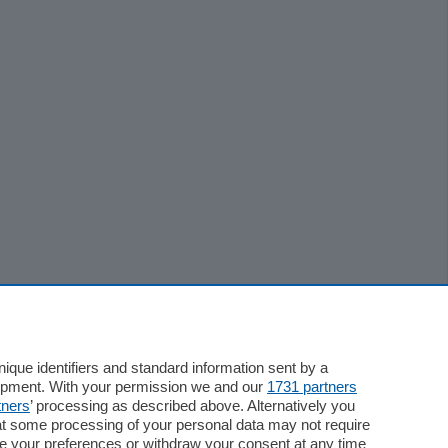
que identifiers and standard information sent by a
lopment. With your permission we and our
1731 partners
tners
’ processing as described above. Alternatively you
at some processing of your personal data may not require
nge your preferences or withdraw your consent at any time