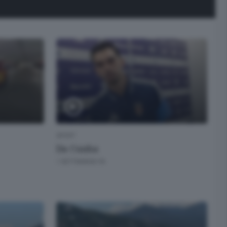
SPORT
Da Cunha
1 SETTIMANA FA