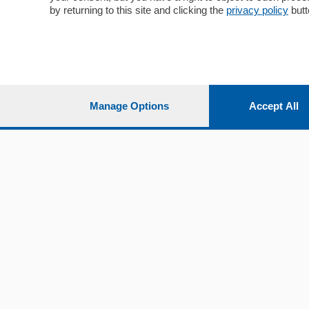
by returning to this site and clicking the
privacy policy
butt
Manage Options
Accept All
Sezioni
Territor
Cronaca
Como