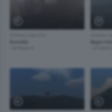
CRONACA
/
COMO CITTÀ
CRONACA
/
CO
Incendio
Bagno tem
1 SETTIMANA FA
1 SETTIMANA 