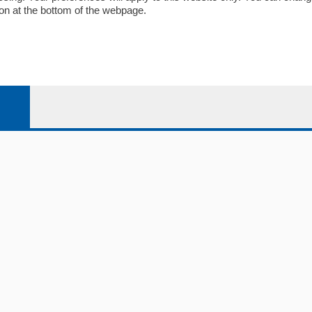
on at the bottom of the webpage.
io
Chi Siamo
Redazione