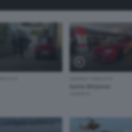
MO CITTÀ
CRONACA
/
COMO CITTÀ
Saetta McQueen
4 GIORNI FA