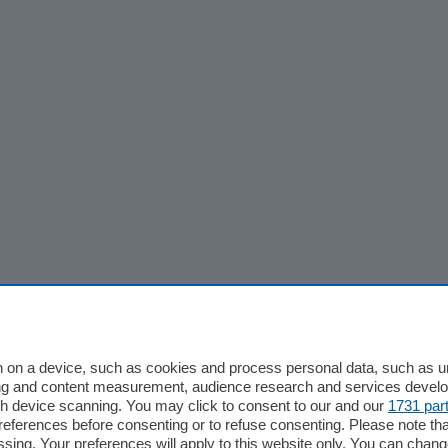
 on a device, such as cookies and process personal data, such as uni
ising and content measurement, audience research and services deve
gh device scanning. You may click to consent to our and our
1731 par
ferences before consenting or to refuse consenting. Please note th
essing. Your preferences will apply to this website only. You can cha