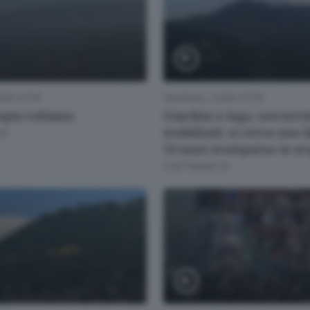
MO CITTÀ
CRONACA
/
COMO CITTÀ
pio voltiano
Giardini a lago, soccorri
mobilitati: si cerca una 
FA
10 anni scomparsa in a
2 SETTIMANE FA