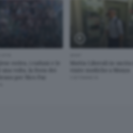
CITTÀ
SPORT
ese estiva, i raduni e le
Mattia Liberali in uscita
 una volta, la festa dei
visite mediche a Monza
l brano per Nico Paz
3 SETTIMANE FA
FA