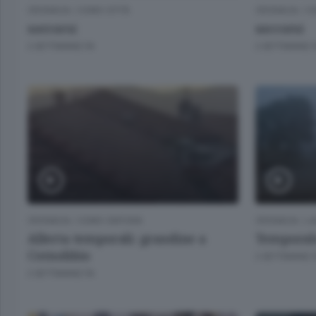
CRONACA
/
COMO CITTÀ
CRONACA
/
CO
soccorsi
soccorsi
2 SETTIMANE FA
2 SETTIMANE 
CRONACA
/
COMO CINTURA
CRONACA
/
LA
Allerta temporali: grandine a
Temporale
Cernobbio
2 SETTIMANE 
2 SETTIMANE FA