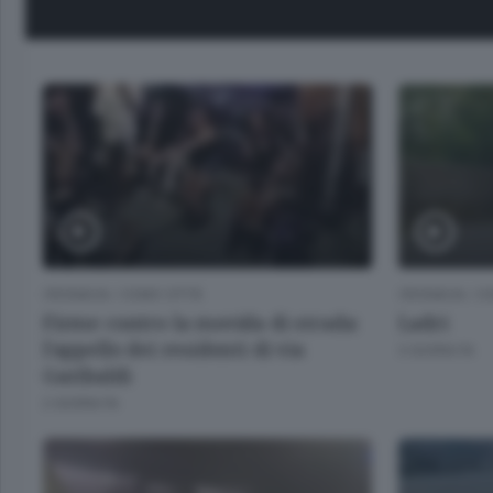
CRONACA
/
COMO CITTÀ
CRONACA
/
CO
Firme contro la movida di strada:
Ladri
l’appello dei residenti di via
3 GIORNI FA
Garibaldi
2 GIORNI FA