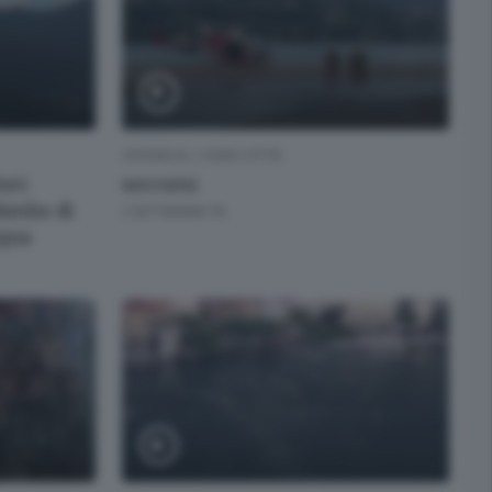
CRONACA
/
COMO CITTÀ
tori
soccorsi
bimba di
2 SETTIMANE FA
cqua