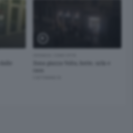
CRONACA
/
COMO CITTÀ
 dalle
Zona piazza Volta, botte, urla e
caos
3 SETTIMANE FA