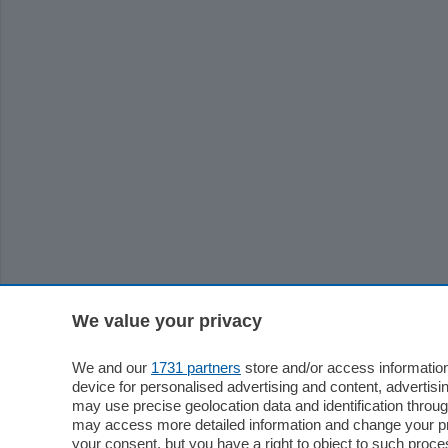
We value your privacy
We and our
1731 partners
store and/or access information
device for personalised advertising and content, advert
may use precise geolocation data and identification throu
may access more detailed information and change your pre
your consent, but you have a right to object to such proc