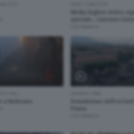
MO CITTÀ
SPORT
/
COMO CITTÀ
Media Inglese estiva, osp
speciale... Giacomo Gatt
FA
2 SETTIMANE FA
GO E VALLI
CRONACA
/
ERBA
 a Moltrasio
Demolizione dell'ex Enel
Fiume
FA
3 SETTIMANE FA