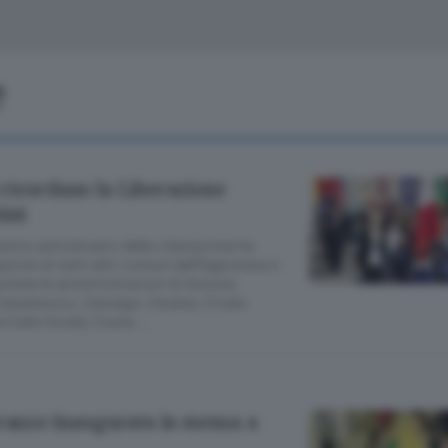
Classifiche
Olgiate e bassa
Le aziende comunicano
S
Podcast
e
ChiCercaCasa
A
Meteo
S
ricordano la Liberazione
ini
Dossier
mo anniversario della Liberazione ha
azioni di tanti altri comuni dell’Oggionese e
ntate le amministrazioni di Annone,
 Casatenovo, Cassago, Cesana, Civate
e Carlo Scola), Costa …
pranzo Inaugurata la mensa a