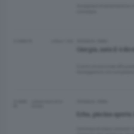
Assegnate le benemerenze citt
consegna.
12 ANNI FA
Lettura 1 min.
CRONACA
/
ERBA
Giorgia, nata il 4 
Evento eccezionale all’ospeda
festeggeremo tre compleanni
12 ANNI
Lettura meno di un
CRONACA
/
ERBA
FA
minuto.
Erba, piscina aperta 
Centinaia di erbesi presenti i