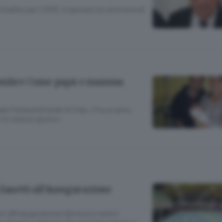
adine per il 2013. In gennaio la cerimonia di
dicembre Come papà e mamma
le Fatebenefratelli di Erba «Fra un anno
 lo stesso giorno»
Zanetti all’inaugurazione
eri all’inaugurazione del nuovo centro