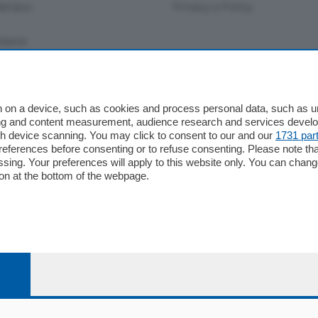
ariano
Privacy e Policy
bassa
alcio Como
 on a device, such as cookies and process personal data, such as uni
 Serie B
ising and content measurement, audience research and services deve
gh device scanning. You may click to consent to our and our
1731 par
alcio Como
ferences before consenting or to refuse consenting. Please note th
 Serie A
essing. Your preferences will apply to this website only. You can cha
 Serie A Femminile
on at the bottom of the webpage.
e