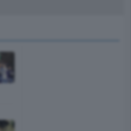
peciali
Cinema
rchivio
kill Alexa