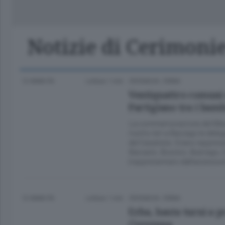
Classifica Serie A Femminile
Frontiera
Erba
Notizie di Cerimoni
12 ANNI FA
Lettura 1 min.
CRONACA
/
ERBA
Ventiquattro comuni 
Partigiano tra i bamb
La commemorazione del 69esi
riunito ieri a Barzago le deleg
del Casatese. Erano rapprese
Barzanò, Bosisio, Bulciago,
(rappresentato dall’assessor
12 ANNI FA
Lettura 1 min.
CRONACA
/
ERBA
Erba, basta turni a 
Crevenna