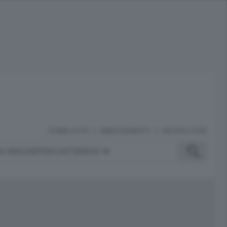
PUBBLICITÀ
ABBONAMENTI
NECROLOGIE
A INGLESE
PODCAST
SERVIZI
ubblicità
iù letti