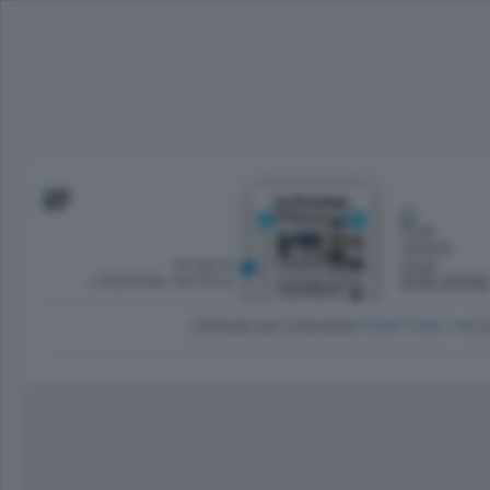
SFOGLIA
OGGI
L’EDIZIONE DIGITALE
NUBI SPARS
CRONACA
ECONOMIA
TERRITORIO
CU
Dirette Calcio Como
L'Ordine
Como
Notizie Calcio Como
Diogene
Lago e valli