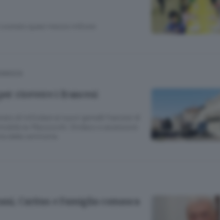
 è costato quasi mezzo milione
COMASCA
per ricevere i francesi
rato di intitolare ai nuovi gemelli francesi di
immobile ex Mazzocchi, Sindaco e assessore
sta della cerimonia
ani, Caritas e Famiglia comasca