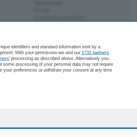
Abbonamenti
Più letti
Le aziende comunicano
Speciali
Cinema
ChiCercaCasa
que identifiers and standard information sent by a
Archivio
lopment. With your permission we and our
1731 partners
Meteo
tners
’ processing as described above. Alternatively you
Skill Alexa
at some processing of your personal data may not require
Elezioni 2024
nge your preferences or withdraw your consent at any time