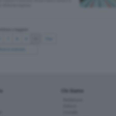
r Zanetti e Antonio Rossi hanno tenuto a
ti 200mila ingressi
ntinua a leggere
6
7
8
9
10
Fine
Ricerca avanzata
io
Chi Siamo
Redazione
Editore
li
Contatti