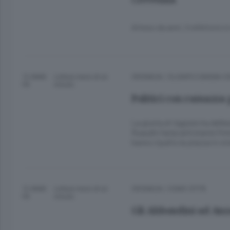
Atteso da anni, il refettorio
12 ANNI
Lettura meno di un
CRONACA
/
OLGIATE E BASSA 
FA
minuto.
Politici con ramazza 
La giunta di Uggiate ha delibe
Ruaudin l’area antistante l’
hanno ripulito la piazza in vi
12 ANNI
Lettura meno di un
CRONACA
/
COMO CITTÀ
FA
minuto.
Gli Abbondini ad Anz