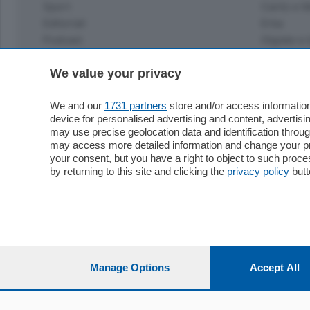
Sport
Cantù e M
Editoriali
Erba
Podcast
Olgiate e 
Quatar Pass
We value your privacy
Media Inglese
Sport
Storie nella Breva
Dirette C
We and our
1731 partners
store and/or access information
Focus
Classifica
device for personalised advertising and content, advert
Up
may use precise geolocation data and identification throu
Notizie C
Dossier
may access more detailed information and change your pre
Classifica
your consent, but you have a right to object to such proc
Classifica
by returning to this site and clicking the
privacy policy
butt
Settimanali
Classifich
L'Ordine
Imprese & Lavoro
Diogene
Salute & Benessere
Frontiera
Manage Options
Accept All