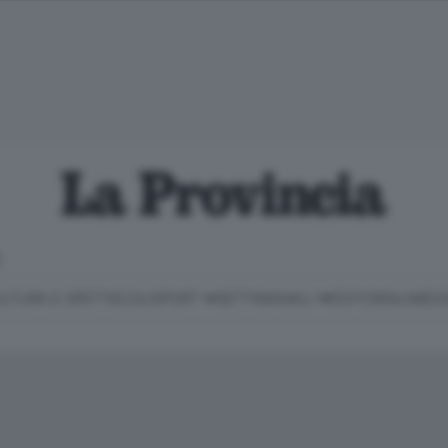
E
LTURA E SPETTACOLI
SPORT
SETTIMANALI
EDITORIALI
MEDI
Classifica Serie B
Imprese & Lavoro
Cintura
Necrologie
P
Classifica Serie A
Salute & Benessere
Cantù e Mariano
Abbonamenti
P