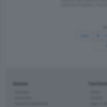
natatorio del Lambrone Javie
battesimo l’impianto. Previs
Co
Inizio
Sezioni
Territor
Cronaca
Como
Economia
Cintura
Cultura e Spettacoli
Lago e val