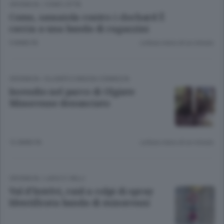
CRONACA
/
COMO CITTÀ
Como, sassaiola contro i clochard È
caccia a una banda di ragazzini
9 ANNI FA
Lettura meno di un minuto.
CRONACA
/
OLGIATE E BASSA COMASCA
Incendio nel parco di Olgiate
Minorenne denunciato
12 ANNI FA
Lettura meno di un minuto.
CRONACA
/
LAGO E VALLI
Val d’Intelvi, raid a colpi di spray
Identificata banda di minorenni