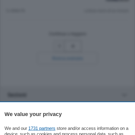
12 ANNI FA
Lettura meno di un minuto.
Continua a leggere
4
Ricerca avanzata
Sezioni
Settimanali
We value your privacy
Territorio
We and our
1731 partners
store and/or access information on a
device, such as cookies and process personal data, such as