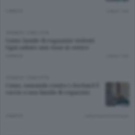
6 ANNI FA
Lettura 1 min.
CRONACA
/
COMO CITTÀ
Como: bande di ragazzini violenti
Ogni sabato una rissa in centro
9 ANNI FA
Lettura 1 min.
CRONACA
/
COMO CITTÀ
Como, sassaiola contro i clochard È
caccia a una banda di ragazzini
9 ANNI FA
Lettura meno di un minuto.