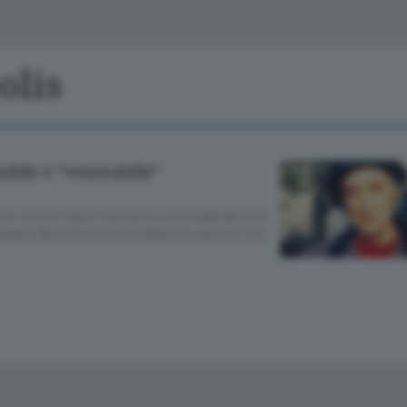
Classifiche
Olgiate e bassa
Le aziende comunicano
S
Podcast
olis
ChiCercaCasa
A
Meteo
S
Adele è “venerabile”
Dossier
orni scorsi Papa Francesco concludendo l’iter
l paese Bonolis aveva fondato la casa Cof più