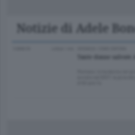
Classifica Serie A Femminile
Frontiera
Erba
Notizie di Adele Bon
5 ANNI FA
Lettura 1 min.
CRONACA
/
COMO CINTURA
Tante donne salvate 
Montano: lo ha deciso nei gi
avviato nel 2007: la gioia de
di 60 anni fa