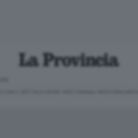
LOSO
LTURA E SPETTACOLI
SPORT
SETTIMANALI
EDITORIALI
MEDI
Classifica Serie B
Imprese & Lavoro
Cintura
Necrologie
P
Classifica Serie A
Salute & Benessere
Cantù e Mariano
Abbonamenti
P