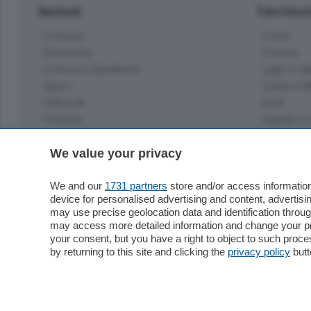
Sezioni
Territor
Cronaca
Como
Economia
Cintura
Cultura e Spettacoli
Lago e val
Sport
Cantù e M
Editoriali
Erba
Podcast
Olgiate e 
Quatar Pass
Media Inglese
We value your privacy
Sport
Storie nella Breva
Dirette C
Focus
We and our
1731 partners
store and/or access information
Classifica
device for personalised advertising and content, advert
Up
may use precise geolocation data and identification throu
Notizie C
Dossier
may access more detailed information and change your pre
Classifica
your consent, but you have a right to object to such proc
Classifica
by returning to this site and clicking the
privacy policy
butt
Settimanali
Classifich
L'Ordine
Imprese & Lavoro