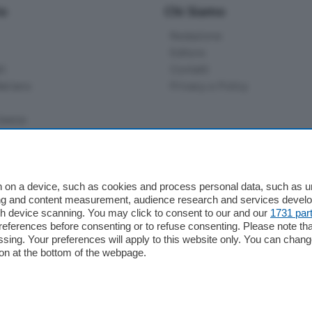
io
Chi Siamo
Redazione
Editore
li
Contatti
ariano
Privacy e Policy
bassa
alcio Como
 on a device, such as cookies and process personal data, such as uni
 Serie B
ising and content measurement, audience research and services deve
gh device scanning. You may click to consent to our and our
1731 par
alcio Como
ferences before consenting or to refuse consenting. Please note th
 Serie A
essing. Your preferences will apply to this website only. You can cha
 Serie A Femminile
on at the bottom of the webpage.
e