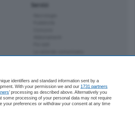
Servizi
Necrologie
Pubblicità
Concorsi
Abbonamenti
Più letti
Le aziende comunicano
Speciali
Cinema
ChiCercaCasa
Archivio
que identifiers and standard information sent by a
lopment. With your permission we and our
1731 partners
Meteo
tners
’ processing as described above. Alternatively you
Skill Alexa
at some processing of your personal data may not require
Elezioni 2024
nge your preferences or withdraw your consent at any time