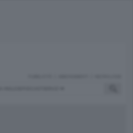
PUBBLICITÀ
ABBONAMENTI
NECROLOGIE
A INGLESE
PODCAST
SERVIZI
ubblicità
iù letti