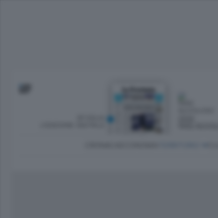
SFOGLIA
OGGI
L’EDIZIONE DIGITALE
PARZ NUVO
CRONACA
ECONOMIA
TERRITORIO
CU
Dirette Calcio Como
L'Ordine
Como
Notizie Calcio Como
Diogene
Lago e valli