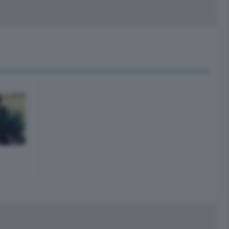
peciali
Cinema
rchivio
kill Alexa