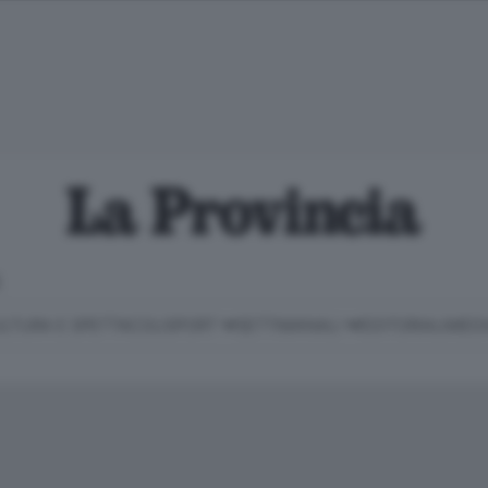
E
LTURA E SPETTACOLI
SPORT
SETTIMANALI
EDITORIALI
MEDI
Classifica Serie B
Imprese & Lavoro
Cintura
Necrologie
P
Classifica Serie A
Salute & Benessere
Cantù e Mariano
Abbonamenti
P