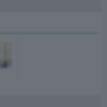
peciali
Cinema
rchivio
kill Alexa