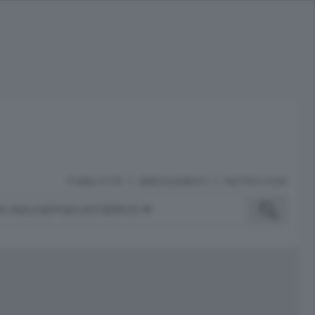
PUBBLICITÀ
ABBONAMENTI
NECROLOGIE
A INGLESE
PODCAST
SERVIZI
ubblicità
iù letti