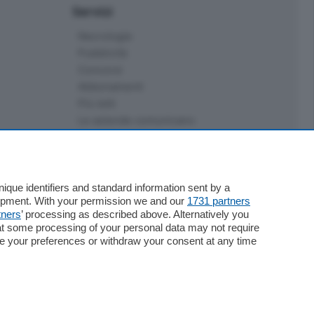
Servizi
Necrologie
Pubblicità
Concorsi
Abbonamenti
Più letti
Le aziende comunicano
Speciali
Cinema
ChiCercaCasa
Archivio
que identifiers and standard information sent by a
lopment. With your permission we and our
1731 partners
Meteo
tners
’ processing as described above. Alternatively you
Skill Alexa
at some processing of your personal data may not require
Elezioni 2024
nge your preferences or withdraw your consent at any time