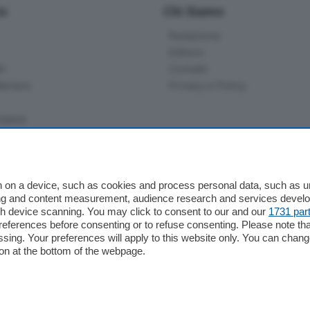
io
Chi Siamo
Redazione
Editore
li
Contatti
ariano
Privacy e Policy
bassa
alcio Como
 on a device, such as cookies and process personal data, such as uni
 Serie B
ising and content measurement, audience research and services deve
gh device scanning. You may click to consent to our and our
1731 par
alcio Como
ferences before consenting or to refuse consenting. Please note th
 Serie A
essing. Your preferences will apply to this website only. You can cha
 Serie A Femminile
on at the bottom of the webpage.
e