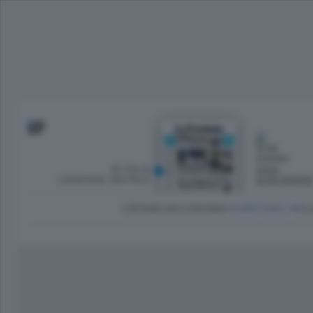
SFOGLIA
OGGI
L’EDIZIONE DIGITALE
NUBI SPARS
CRONACA
ECONOMIA
TERRITORIO
CU
Dirette Calcio Como
L'Ordine
Como
Notizie Calcio Como
Diogene
Lago e valli