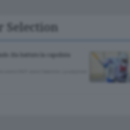
Classifiche
Olgiate e bassa
Le aziende comunicano
S
Podcast
r Selection
ChiCercaCasa
A
Meteo
S
e. Ha battuto la capolista
Dossier
 contro l’HCP Junior Selection. La soluzione