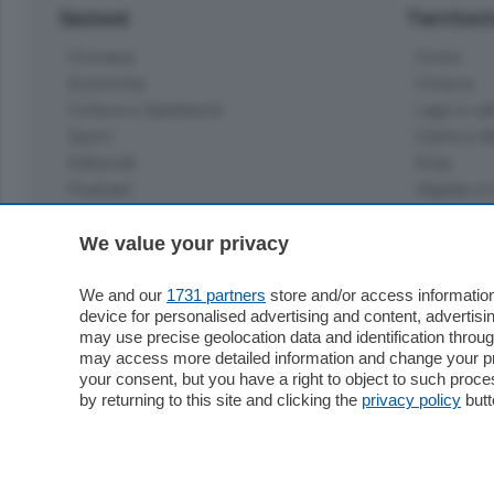
Sezioni
Territor
Cronaca
Como
Economia
Cintura
Cultura e Spettacoli
Lago e val
Sport
Cantù e M
Editoriali
Erba
Podcast
Olgiate e 
Quatar Pass
Media Inglese
We value your privacy
Sport
Storie nella Breva
Dirette C
Focus
We and our
1731 partners
store and/or access information
Classifica
device for personalised advertising and content, advert
Up
may use precise geolocation data and identification throu
Notizie C
Dossier
may access more detailed information and change your pre
Classifica
your consent, but you have a right to object to such proc
Classifica
by returning to this site and clicking the
privacy policy
butt
Settimanali
Classifich
L'Ordine
Imprese & Lavoro