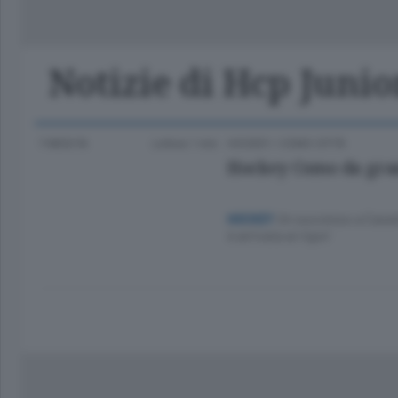
Classifica Serie A Femminile
Frontiera
Erba
Notizie di Hcp Junio
7 MESI FA
Lettura 1 min.
HOCKEY
/
COMO CITTÀ
Hockey Como da grand
Un successo a Casate
HOCKEY
è arrivata ai rigori